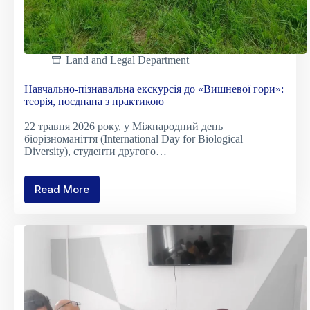
Land and Legal Department
Навчально-пізнавальна екскурсія до «Вишневої гори»:
теорія, поєднана з практикою
22 травня 2026 року, у Міжнародний день
біорізноманіття (International Day for Biological
Diversity), студенти другого…
Read More
Навчально-
пізнавальна
екскурсія
до
«Вишневої
гори»:
теорія,
поєднана
з