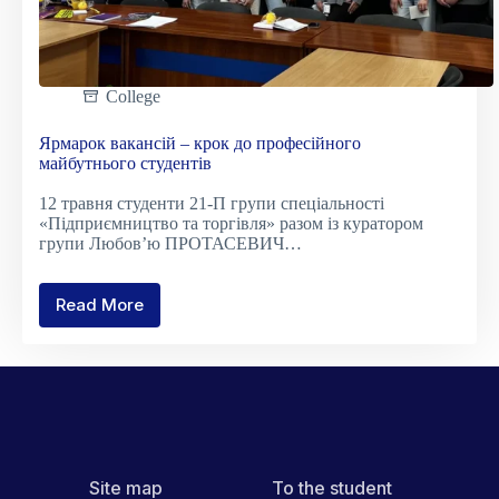
College
Ярмарок вакансій – крок до професійного
майбутнього студентів
12 травня студенти 21-П групи спеціальності
«Підприємництво та торгівля» разом із куратором
групи Любов’ю ПРОТАСЕВИЧ…
Read More
Ярмарок
вакансій
–
крок
до
професійного
майбутнього
студентів
Site map
To the student