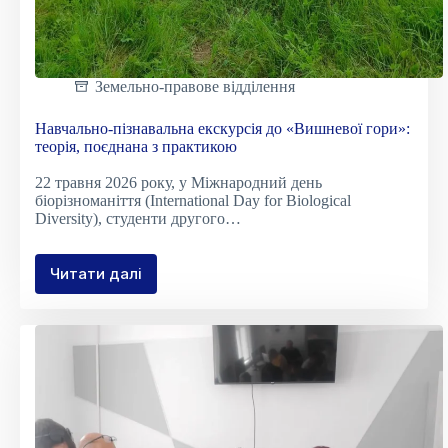
Земельно-правове відділення
Навчально-пізнавальна екскурсія до «Вишневої гори»:
теорія, поєднана з практикою
22 травня 2026 року, у Міжнародний день
біорізноманіття (International Day for Biological
Diversity), студенти другого…
Читати далі
Навчально-
пізнавальна
екскурсія
до
«Вишневої
гори»:
теорія,
поєднана
з