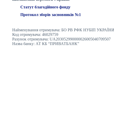
Статут благодійного фонду
Протокол зборів засновників №1
Найменування отримувача: БО РВ РФК НУБІП УКРАЇН
Код отримувача: 46029759
Рахунок отримувача: UA203052990000026005040709507
Назва банку: АТ КБ “ПРИВАТБАНК”