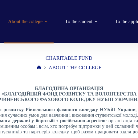
About the college
To the student
To the appl
CHARITABLE FUND
ABOUT THE COLLEGE
Home
БЛАГОДІЙНА ОРГАНІЗАЦІЯ
«БЛАГОДІЙНИЙ ФОНД РОЗВИТКУ ТА ВОЛОНТЕРСТВА
РІВНЕНСЬКОГО ФАХОВОГО КОЛЕДЖУ НУБІП УКРАЇНИ
а розвитку Рівненського фахового коледжу НУБіП України
,
ення сучасних умов для навчання і виховання студентської молоді.
мога державі у боротьбі з російською агресією
: організація 
міщеним особам і всім, хто потребує підтримки у цей складний ч
ипускників та партнерів коледжу, щоб разом працювати задля
ро