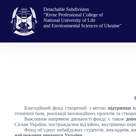
Skip
to
Detachable Subdivision
content
"Rivne Professional College of
National University of Life
and Environmental Sciences of Ukraine"
Благодійний фонд створений з метою
підтримки т
технічної бази, реалізації інноваційних проєктів та створ
Важливим напрямом діяльності фонду є також
допо
Силам України, постраждалим від війни, внутрішньо пере
Фонд об’єднує небайдужих студентів, викладачів, в
наближення перемоги України
.