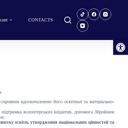
icant
CONTACTS
Open toolbar
»
 сприяння вдосконаленню його освітньої та матеріально-
та підтримка волонтерських ініціатив, допомога Збройним
ас.
звитку освіти, утвердження національних цінностей та