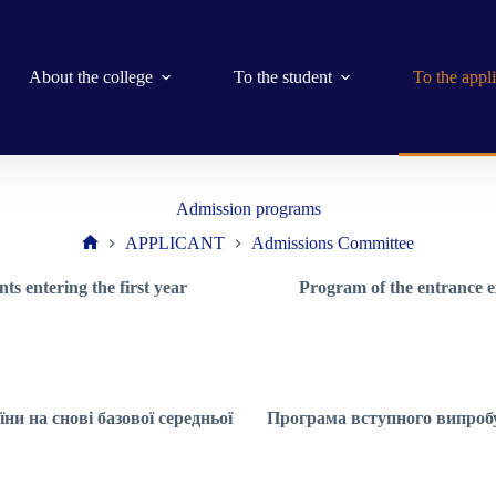
About the college
To the student
To the appl
Admission programs
APPLICANT
Admissions Committee
Home
s entering the first year
Program of the entrance e
и на снові базової середньої
Програма вступного випробув