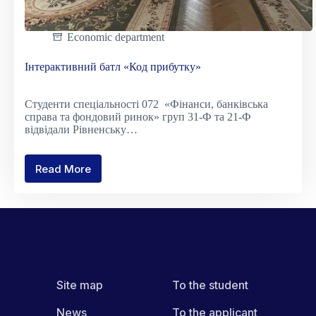
Economic department
Інтерактивний батл «Код прибутку»
Студенти спеціальності 072 «Фінанси, банківська
справа та фондовий ринок» груп 31-Ф та 21-Ф
відвідали Рівненську…
Read More
Інтерактивний
батл
«Код
прибутку»
Site map
To the student
News
To the applicant