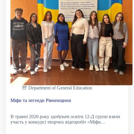
рідної
мови
Єлизавету
ПАСІЧНИК,
яка
посіла
ІІІ
місце!
Department of General Education
Міфи та легенди Рівненщини
В травні 2026 року здобувачі освіти 12-Д групи взяли
участь у конкурсі творчих відеоробіт «Міфи…