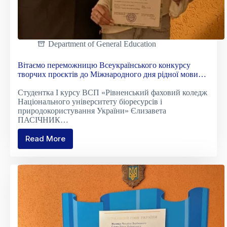
Department of General Education
Вітаємо переможницю Всеукраїнського конкурсу
творчих проєктів до Міжнародного дня рідної мови
Єлизавету ПАСІЧНИК, яка посіла ІІІ місце!
Студентка І курсу ВСП «Рівненський фаховий коледж
Національного університету біоресурсів і
природокористування України» Єлизавета
ПАСІЧНИК…
Read More
Вітаємо
переможницю
Всеукраїнського
конкурсу
творчих
проєктів
до
Міжнародного
дня