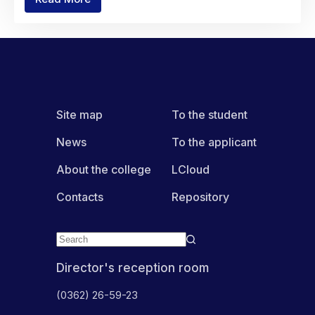
Торгівля
як
основа
сучасної
економіки:
інтерактивна
виховна
година
для
Site map
To the student
студентів
коледжу
News
To the applicant
About the college
LCloud
Contacts
Repository
Director's reception room
(0362) 26-59-23