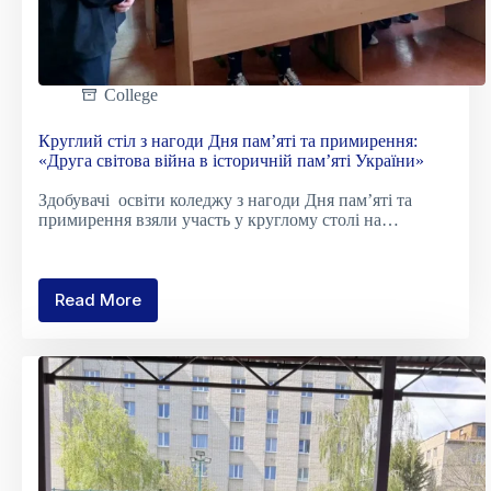
College
Круглий стіл з нагоди Дня пам’яті та примирення:
«Друга світова війна в історичній пам’яті України»
Здобувачі освіти коледжу з нагоди Дня пам’яті та
примирення взяли участь у круглому столі на…
Read More
Круглий
стіл
з
нагоди
Дня
пам’яті
та
примирення:
«Друга