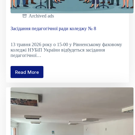
Archived ads
Засідання педагогічної ради коледжу № 8
13 травня 2026 року о 15-00 у Рівненському фаховому
коледжі НУБіП України відбудеться засідання
педагогічної…
Read More
Засідання
педагогічної
ради
коледжу
№
8