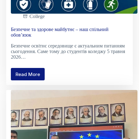
College
Безпечне та здорове майбутнє – наш спільний
обов’язок
Безпечне освітнє середовище є актуальним питанням
сьогодення. Саме тому до студентів коледжу 5 травня
2026…
Read More
Безпечне
та
здорове
майбутнє
–
наш
спільний
обов’язок