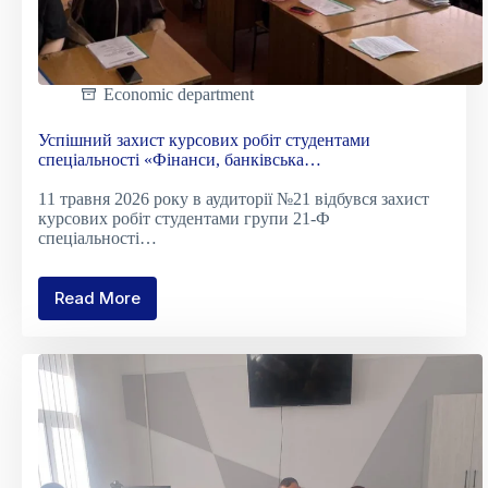
Economic department
Успішний захист курсових робіт студентами
спеціальності «Фінанси, банківська
справа,страхування та фондовий ринок»
11 травня 2026 року в аудиторії №21 відбувся захист
курсових робіт студентами групи 21‑Ф
спеціальності…
Read More
Успішний
захист
курсових
робіт
студентами
спеціальності
«Фінанси,
банківська
справа,страхування