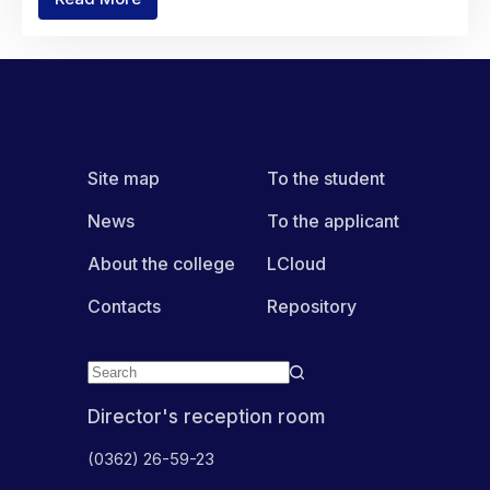
Історія,
культура,
європейські
цінності:
у
коледжі
відзначили
День
Європи
Site map
To the student
брейн-
рингом
News
To the applicant
About the college
LCloud
Contacts
Repository
Director's reception room
(0362) 26-59-23