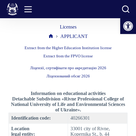
Skip
to
content
Open toolbar
Licenses
APPLICANT
Home
Extract from the Higher Education Institution license
Extract from the FPVO license
Ліцензії, сертифікати про акредитацію 2026
Ліцензований обсяг 2026
Information on educational activities
Detachable Subdivision «Rivne Professional College of
National University of Life and Environmental Sciences
of Ukraine».
Identification code:
40266301
Location
33001 city of Rivne,
legal entity
:
Kopernika St., b. 44