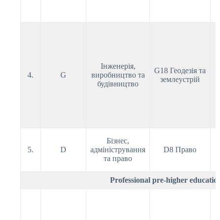
Інженерія,
G18 Геодезія та
4.
G
виробництво та
землеустрій
будівництво
Бізнес,
5.
D
адміністрування
D8 Право
та право
Professional pre-higher educatio