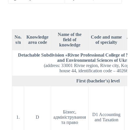
Name of the
No.
Knowledge
Code and name
Л
field of
s/n
area code
of specialty
knowledge
Detachable Subdivision «Rivne Professional College of Na
and Environmental Sciences of Ukra
(address: 33001 Rivne region, Rivne city, Kope
house 44, identification code – 40266
First (bachelor's) level
Бізнес,
D1 Accounting
1.
D
адміністрування
and Taxation
та право