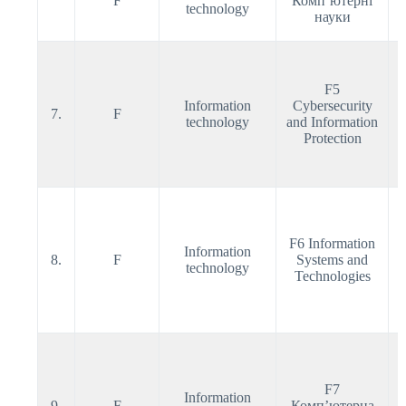
F
Комп’ютерні
technology
науки
F5
Information
Cybersecurity
7.
F
technology
and Information
Protection
F6 Information
Information
8.
F
Systems and
technology
Technologies
F7
Information
9.
F
Комп’ютерна