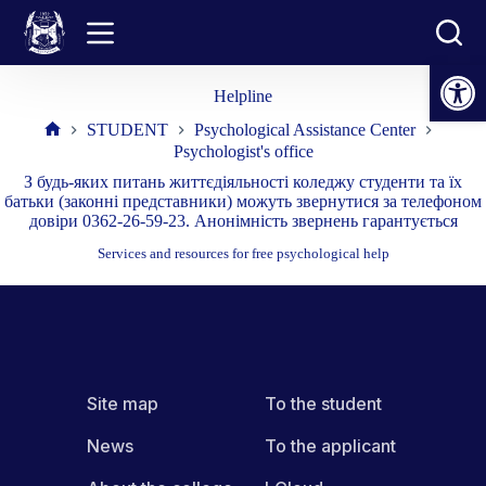
Skip
to
content
Open toolbar
Helpline
STUDENT
Psychological Assistance Center
Home
Psychologist's office
З будь-яких питань життєдіяльності коледжу студенти та їх
батьки (законні представники) можуть звернутися за телефоном
довіри 0362-26-59-23. Анонімність звернень гарантується
Services and resources for free psychological help
Site map
To the student
News
To the applicant