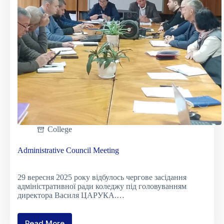
від
дня
народження
І.
Карпенка-
Карого
College
Administrative Council Meeting
29 вересня 2025 року відбулось чергове засідання
адміністративної ради коледжу під головуванням
директора Василя ЦАРУКА.…
Read More