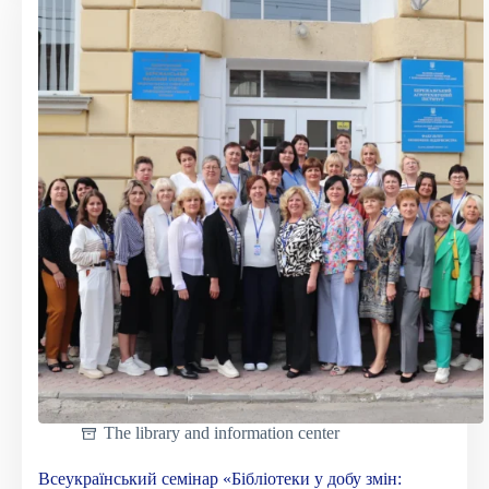
поєднання
мистецтва
і
навчання
The library and information center
Всеукраїнський семінар «Бібліотеки у добу змін: