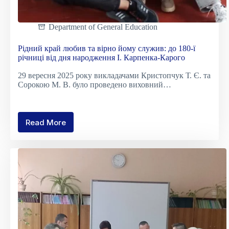
Department of General Education
Рідний край любив та вірно йому служив: до 180-ї
річниці від дня народження І. Карпенка-Карого
29 вересня 2025 року викладачами Кристопчук Т. Є. та
Сорокою М. В. було проведено виховний…
Read More
Рідний
край
любив
та
вірно
йому
служив:
до
180-
ї
річниці