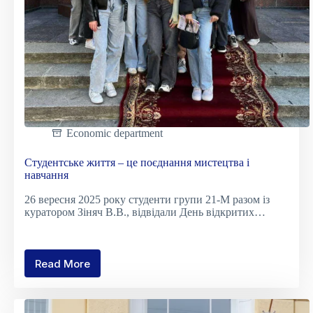
Economic department
Студентське життя – це поєднання мистецтва і
навчання
26 вересня 2025 року студенти групи 21-М разом із
куратором Зіняч В.В., відвідали День відкритих…
Read More
Студентське
життя
–
це