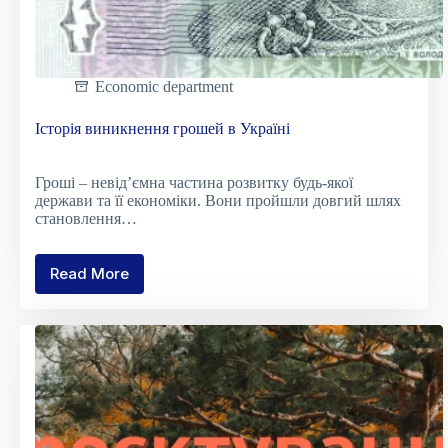
Economic department
Історія виникнення грошей в Україні
Гроші – невід’ємна частина розвитку будь-якої
держави та її економіки. Вони пройшли довгий шлях
становлення…
Read More
Історія
виникнення
грошей
в
Україні