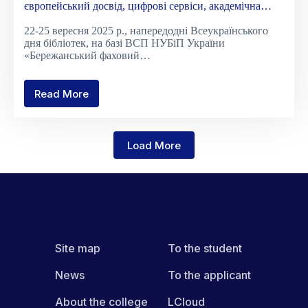
європейський досвід, цифрові сервіси, академічна
доброчесність»
22-25 вересня 2025 р., напередодні Всеукраїнського
дня бібліотек, на базі ВСП НУБіП України
«Бережанський фаховий…
Read More
Всеукраїнський
семінар
«Бібліотеки
у
Load More
добу
змін:
європейський
досвід,
цифрові
сервіси,
академічна
доброчесність»
Site map
To the student
News
To the applicant
About the college
LCloud