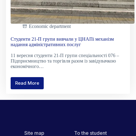
Economic department
Студенти 21-П групи вивчали у ЦНАПі механізм
надання адміністративних послуг
11 вересня студенти 21-П групи спеціальності 076 –
Підприємництво та торгівля разом із завідувачкою
економічного…
Read More
Студенти
21-
П
групи
вивчали
у
ЦНАПі
механізм
надання
Site map
To the student