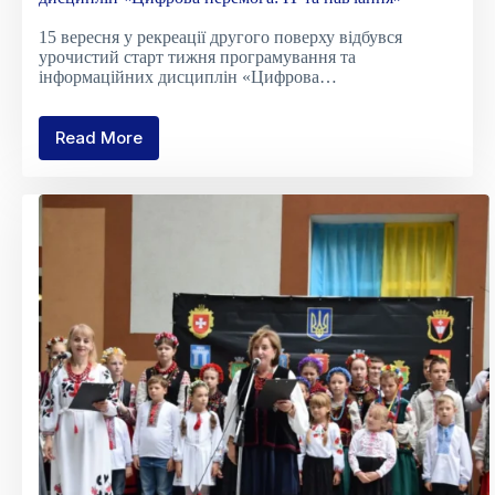
15 вересня у рекреації другого поверху відбувся
урочистий старт тижня програмування та
інформаційних дисциплін «Цифрова…
Read More
Розпочався
тиждень
програмування
та
інформаційних
дисциплін
«Цифрова
перемога:
ІТ
та
навчання»