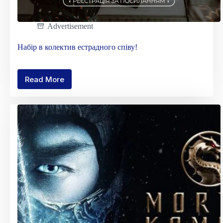
Advertisement
Набір в колектив естрадного співу!
Read More
Набір
в
колектив
естрадного
співу!