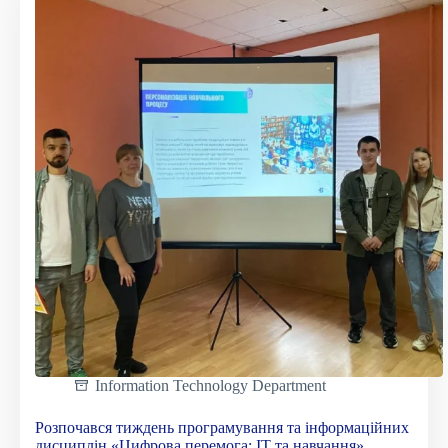
«РФК
НУБіП
України»!
Information Technology Department
Розпочався тиждень програмування та інформаційних
дисциплін «Цифрова перемога: ІТ та навчання»