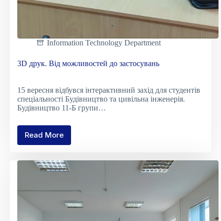
Information Technology Department
3D друк. Від можливостей до застосувань
15 вересня відбувся інтерактивний захід для студентів
спеціальності Будівництво та цивільна інженерія.
Будівництво 11-Б групи…
Read More
3D
друк.
Від
можливостей
до
застосувань