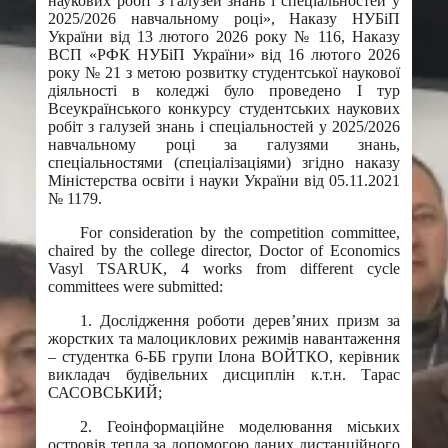
наукових робіт з галузей знань і спеціальностей у
2025/2026 навчальному році», Наказу НУБіП
України від 13 лютого 2026 року № 116, Наказу
ВСП «РФК НУБіП України» від 16 лютого 2026
року № 21 з метою розвитку студентської наукової
діяльності в коледжі було проведено І тур
Всеукраїнського конкурсу студентських наукових
робіт з галузей знань і спеціальностей у 2025/2026
навчальному році за галузями знань,
спеціальностями (спеціалізаціями) згідно наказу
Міністерства освіти і науки України від 05.11.2021
№ 1179.
For consideration by the competition committee,
chaired by the college director, Doctor of Economics
Vasyl TSARUK, 4 works from different cycle
committees were submitted:
1. Дослідження роботи дерев’яних призм за
жорстких та малоциклових режимів навантаження
– студентка 6-ББ групи Ілона ВОЙТКО, керівник
викладач будівельних дисциплін к.т.н. Тарас
САСОВСЬКИЙ;
2. Геоінформаційне моделювання міських
островів тепла за допомогою даних дистанційного