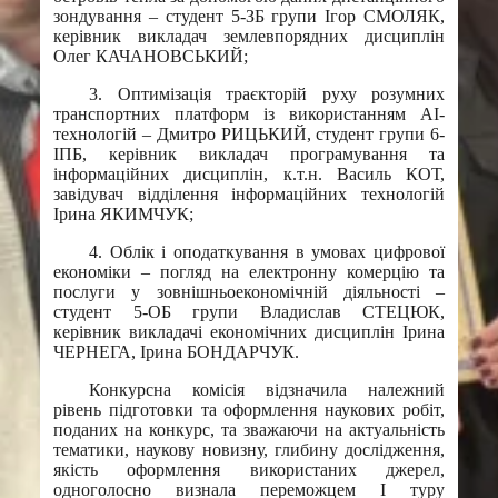
зондування – студент 5-ЗБ групи Ігор СМОЛЯК,
керівник викладач землевпорядних дисциплін
Олег КАЧАНОВСЬКИЙ;
3. Оптимізація траєкторій руху розумних
транспортних платформ із використанням АІ-
технологій – Дмитро РИЦЬКИЙ, студент групи 6-
ІПБ, керівник викладач програмування та
інформаційних дисциплін, к.т.н. Василь КОТ,
завідувач відділення інформаційних технологій
Ірина ЯКИМЧУК;
4. Облік і оподаткування в умовах цифрової
економіки – погляд на електронну комерцію та
послуги у зовнішньоекономічній діяльності –
студент 5-ОБ групи Владислав СТЕЦЮК,
керівник викладачі економічних дисциплін Ірина
ЧЕРНЕГА, Ірина БОНДАРЧУК.
Конкурсна комісія відзначила належний
рівень підготовки та оформлення наукових робіт,
поданих на конкурс, та зважаючи на актуальність
тематики, наукову новизну, глибину дослідження,
якість оформлення використаних джерел,
одноголосно визнала переможцем І туру