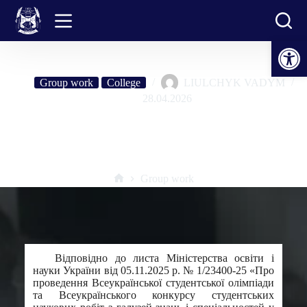
Skip
to
content
Open toolbar
Group work
College
LIULCHYK VADYM
28.04.2026
У коледжі проведено І тур Всеукраїнського конкурсу
студентських наукових робіт з галузей знань і спеціальностей у
2025/2026 навчальному році
Group work
Home
Відповідно до листа Міністерства освіти і
науки України від 05.11.2025 р. № 1/23400-25 «Про
проведення Всеукраїнської студентської олімпіади
та Всеукраїнського конкурсу студентських