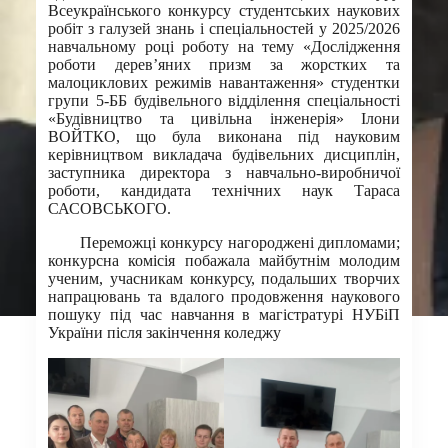
Всеукраїнського конкурсу студентських наукових
робіт з галузей знань і спеціальностей у 2025/2026
навчальному році роботу на тему «Дослідження
роботи дерев’яних призм за жорстких та
малоциклових режимів навантаження» студентки
групи 5-ББ будівельного відділення спеціальності
«Будівництво та цивільна інженерія» Ілони
ВОЙТКО, що була виконана під науковим
керівництвом викладача будівельних дисциплін,
заступника директора з навчально-виробничої
роботи, кандидата технічних наук Тараса
САСОВСЬКОГО.
Переможці конкурсу нагороджені дипломами;
конкурсна комісія побажала майбутнім молодим
ученим, учасникам конкурсу, подальших творчих
напрацювань та вдалого продовження наукового
пошуку під час навчання в магістратурі НУБіП
України після закінчення коледжу