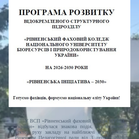
У ВСП «Рівненський фаховий коледж НУБіП
України» відбулася знакова подія, що визначає
вектор руху закладу на найближчі п’ять років.
Рішенням Педагогічної ради від 3 лютого 2026