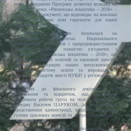
року затверджено Програму розвитку коледжу на
2026–2030 роки «Рівненська ініціатива – 2030» –
комплексний документ, що відповідає на виклики
часу та окреслює нові горизонти для нашої
академічної спільноти.
Розробка Програми базувалася на
стратегічних пріоритетах Національного
університету біоресурсів і природокористування
України. Документ повністю узгоджено з
стратегією «Голосіївська ініціатива – 2030», що
забезпечує єдиний освітній та науковий простір,
безшовну інтеграцію наших випускників у
ступеневу систему освіти та впровадження
високих стандартів якості НУБіП у регіональному
вимірі.
Шлях до фінального документу був
ґрунтовним та відкритим, над програмою
працювала робоча група на чолі з директором
коледжу Василем ЦАРУКОМ, до якої увійшли
представники адміністрації, завідувачі відділень,
голови циклових комісій та лідери студентського
самоврядування.
Під час громадського обговорення було