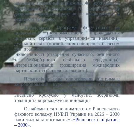
враховано пропозиції стейкхолдерів, роботодавців
Рівненщини, випускників та колективу. Це
дозволило зробити стратегію не «кабінетною», а
реальною та дієвою.
Затверджена Програма фокусується на
цифровізації (повномасштабне впровадження
цифрових сервісів в управлінні та навчанні),
дуальній освіті (поглиблення співпраці з бізнесом
для практичної підготовки студентів), безпеці та
інклюзивності (створення сучасного, безпечного
та безбар’єрного освітнього середовища),
інтернаціоналізації (розширення міжнародних
партнерств та грантової діяльності).
Педагогічна рада одноголосно підтримала
запропонований курс, засвідчивши готовність
колективу до впровадження якісних змін. Ми
впевнено крокуємо у майбутнє, зберігаючи
традиції та впроваджуючи інновації!
Ознайомитися з повним текстом Рівненського
фахового коледжу НУБіП України на 2026 – 2030
роки можна за посиланням:
«Рівненська ініціатива
– 2030»
.