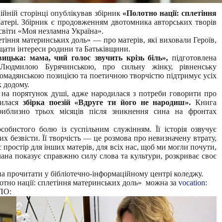
йній сторінці опублікував збірник
«Полотно нації: сплетіння
тері. Збірник є продовженням двотомника авторських творів
освіти «Моя незламна Україна».
тіння материнських доль» — про матерів, які виховали Героїв,
щати інтереси родини та Батьківщини.
ицька: мама, чий голос звучить крізь біль»,
підготовлена
у Людмилою Бурячинською, про сильну жінку, рівненську
ромадянською позицією та поетичною творчістю підтримує усіх
к додому.
 на порятунок душі, адже народилася з потреби говорити про
вилася
збірка поезій «Вдруге ти його не народиш».
Книга
риблизно трьох місяців після зникнення сина на фронтах
обистого болю із суспільним служінням. Її історія озвучує
 безвісти. Її творчість — це розмова про невизначену втрату,
ює простір для інших матерів, для всіх нас, щоб ми могли почути,
услана показує справжню силу слова та культури, розкриває своє
а прочитати у бібліотечно-інформаційному центрі коледжу.
отно нації: сплетіння материнських доль» можна за
vocation
:
ПО: