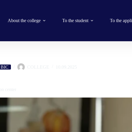
About the college
To the student
To the appl
e BIC
COLLEGE
10.09.2025
инських доль»
on center