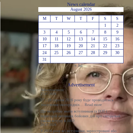
News calendar
August 2026
M
T
W
T
F
S
S
1
2
3
4
5
6
7
8
9
10
11
12
13
14
15
16
17
18
19
20
21
22
23
24
25
26
27
28
29
30
31
« Jul
Advertisement
Advertisement
27.07.2026
27 і 28 серпня 2026 року буде проводитись
:
поселення іногородніх…
Read more
Оголошення
Що потрібно знати вступникам із ТОТ і
територій активних бойових дій про спеціальні
умови вступу в ЗВО
20.07.2026
У 2026 році всі вступники, зареєстровані або