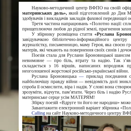
Науково-методичний центр ВФПО на своїй офіці
материнських доль»,
який підготовлений до Дня Ма
здобувачів і викладачів закладів фахової передвищої 
Третя частина напрацювань «Полотно нації: спле
прищеплюючи любов до рідної землі, прагнення захи
У збірнику розміщена стаття
«Руслана Бронов
завідувачкою бібліотечно-інформаційного центр
журналістку, письменницю, маму Героя, яка своєю г
матерів, які чекають на повернення своїх синів і дочо
Поезія стала для Руслани Броновицької шансом
невимовне — про біль, втрату та надію. Так з’я
складається з 16 віршів, написаних впродовж п
неоголошеної жорстокої російсько-української війни.
Руслана Броновицька
—
приклад поєднання ос
найболючішу правду війни — невідомість долі зниклих
спроба її осмислити, віра і надія. У слові вона створ
зрозуміти, відчути, пам’ятати. Через біль і надію Р
материнське серце усім МАТЕРЯМ!
Збірку поезій «Вдруге ти його не народиш» можн
Завантажити електронний варіант збірника «Пол
Calling
на сайт Науково-методичного центру ВФ