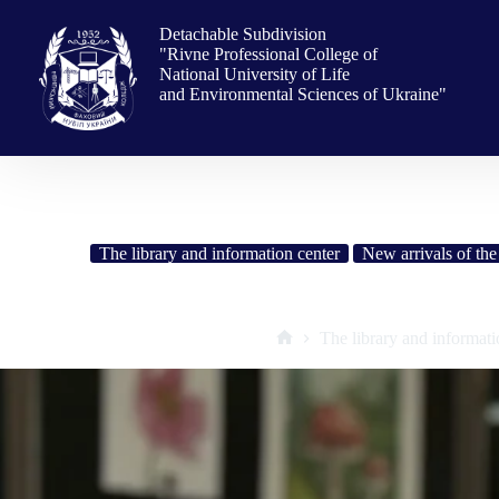
Skip
to
Detachable Subdivision
content
"Rivne Professional College of
National University of Life
and Environmental Sciences of Ukraine"
The library and information center
New arrivals of th
«Полотно нації: сплетіння матер
The library and informati
Home