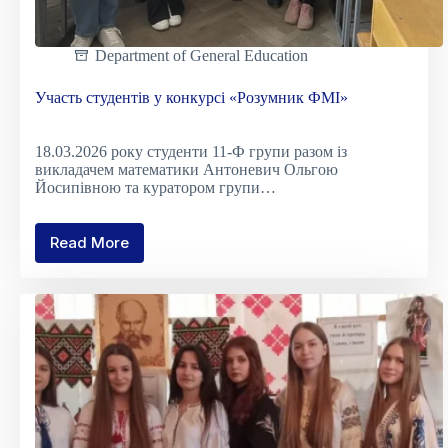
Department of General Education
Участь студентів у конкурсі «Розумник ФМІ»
18.03.2026 року студенти 11-Ф групи разом із
викладачем математики Антоневич Ольгою
Йосипівною та куратором групи…
Read More
Участь
студентів
у
конкурсі
«Розумник
ФМІ»