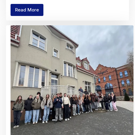
Read More
Хіміко-
біологічна
STEM-
лабораторія