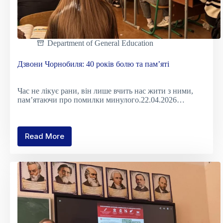
Department of General Education
Дзвони Чорнобиля: 40 років болю та пам’яті
Час не лікує рани, він лише вчить нас жити з ними,
пам’ятаючи про помилки минулого.22.04.2026…
Read More
Дзвони
Чорнобиля:
40
років
болю
та
пам’яті