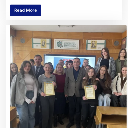
Read More
Тематична
зустріч
«Емоційне
вигорання:
профілактика
та
подолання»