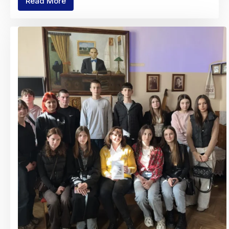
Read More
Поетичне
слово
Кобзаря:
студенти
коледжу
підкорили
сцену
фестивалю-
конкурсу