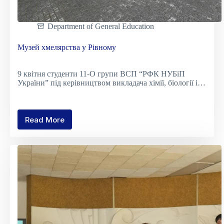
Department of General Education
Музей хмелярства у Рівному
9 квітня студенти 11-О групи ВСП “РФК НУБіП
України” під керівництвом викладача хімії, біології і…
Read More
Музей
хмелярства
у
Рівному