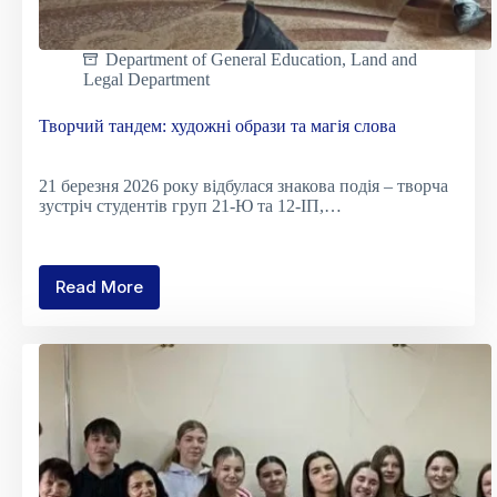
Department of General Education
,
Land and
Legal Department
Творчий тандем: художні образи та магія слова
21 березня 2026 року відбулася знакова подія – творча
зустріч студентів груп 21-Ю та 12-ІП,…
Read More
Творчий
тандем:
художні
образи
та
магія
слова