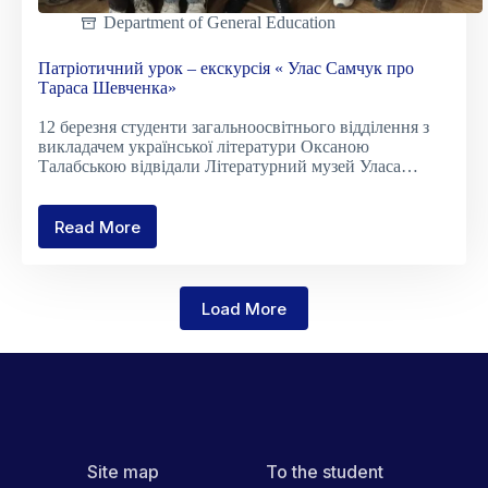
Department of General Education
Патріотичний урок – екскурсія « Улас Самчук про
Тараса Шевченка»
12 березня студенти загальноосвітнього відділення з
викладачем української літератури Оксаною
Талабською відвідали Літературний музей Уласа…
Read More
Патріотичний
урок
–
екскурсія
Load More
«
Улас
Самчук
про
Тараса
Шевченка»
Site map
To the student