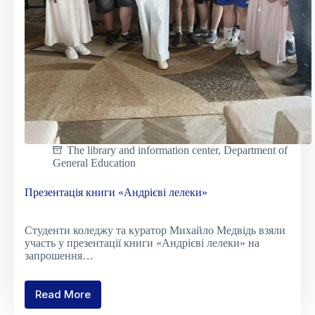
The library and information center
,
Department of
General Education
Презентація книги «Андрієві лелеки»
Студенти коледжу та куратор Михайло Медвідь взяли
участь у презентації книги «Андрієві лелеки» на
запрошення…
Read More
Презентація
книги