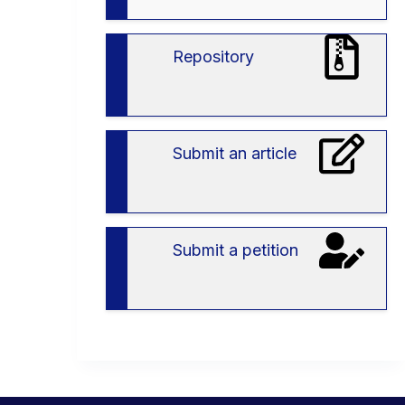
вступу
в
ЗВО
Repository
Submit an article
Submit a petition