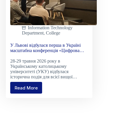
Information Technology
Department
,
College
У Львові відбулася перша в Україні
масштабна конференція «Цифрова
трансформація університетів»
28-29 травня 2026 року в
Українському католицькому
університеті (УКУ) відбулася
історична подія для всієї вищої…
Read More
У
Львові
відбулася
перша
в
Україні
масштабна
конференція