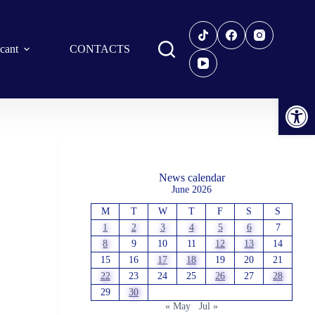
icant
CONTACTS
Open toolbar
News calendar
June 2026
M
T
W
T
F
S
S
1
2
3
4
5
6
7
8
9
10
11
12
13
14
15
16
17
18
19
20
21
22
23
24
25
26
27
28
29
30
« May
Jul »