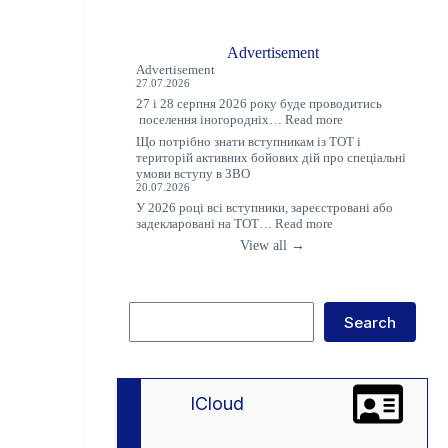
Advertisement
Advertisement
27.07.2026
27 і 28 серпня 2026 року буде проводитись
:
поселення іногородніх…
Read more
Оголошення
Що потрібно знати вступникам із ТОТ і
територій активних бойових дій про спеціальні
умови вступу в ЗВО
20.07.2026
У 2026 році всі вступники, зареєстровані або
:
задекларовані на ТОТ…
Read more
Що
View all →
потрібно
знати
вступникам
із
Search
ТОТ
Search
і
територій
активних
бойових
дій
lCloud
про
спеціальні
умови