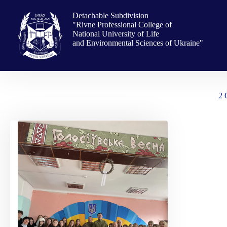
Skip
to
Detachable Subdivision
content
"Rivne Professional College of
National University of Life
and Environmental Sciences of Ukraine"
2 