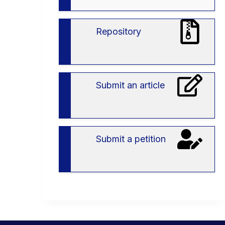
вступу
в
ЗВО
Repository
Submit an article
Submit a petition