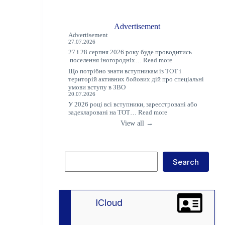
Advertisement
Advertisement
27.07.2026
27 і 28 серпня 2026 року буде проводитись
:
поселення іногородніх…
Read more
Оголошення
Що потрібно знати вступникам із ТОТ і
територій активних бойових дій про спеціальні
умови вступу в ЗВО
20.07.2026
У 2026 році всі вступники, зареєстровані або
:
задекларовані на ТОТ…
Read more
Що
View all →
потрібно
знати
вступникам
із
Search
ТОТ
Search
і
територій
активних
бойових
дій
lCloud
про
спеціальні
умови