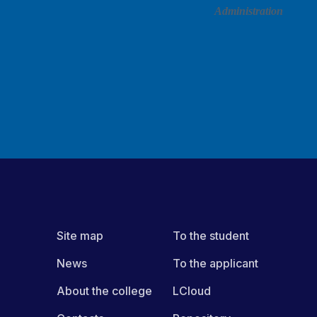
Administration
Printing
SHARE ON NETWORKS:
Site map
To the student
News
To the applicant
About the college
LCloud