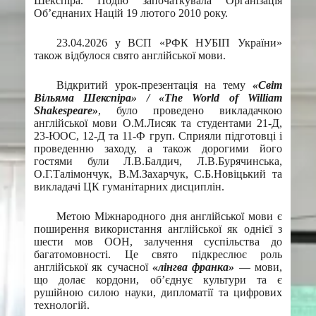
Шекспіра. Подію започаткувала Організація
Об’єднаних Націй 19 лютого 2010 року.
23.04.2026 у ВСП «РФК НУБІП України»
також відбулося свято англійської мови.
Відкритий урок-презентація на тему
«Світ
Вільяма
Шекспіра» / «
The
World
of
William
Shakespeare
»
, було проведено викладачкою
англійської мови О.М.Лисяк та студентами 21-Д,
23-ЮОС, 12-Д та 11-Ф груп. Сприяли підготовці і
проведенню заходу, а також дорогими його
гостями були Л.В.Балдич, Л.В.Бурячинська,
О.Г.Талімончук, В.М.Захарчук, С.Б.Новіцький та
викладачі ЦК гуманітарних дисциплін.
Метою Міжнародного дня англійської мови є
поширення використання англійської як однієї з
шести мов ООН, залучення суспільства до
багатомовності. Це свято підкреслює роль
англійської як сучасної
«лінгва франка»
— мови,
що долає кордони, об’єднує культури та є
рушійною силою науки, дипломатії та цифрових
технологій.