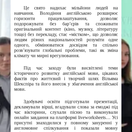
Це свято надихає мільйони людей на
навчання. Володіння англійською розширює
горизонти працевлаштування, дозволяє
подорожувати без бар’єрів та споживати
оригінальний контент (кіно, музику, літературу
тощо) без перекладу, стає «містком», що дозволяє
людям різних національностей розуміти одне
одного, обмінюватися досвідом та спільно
розв’язувати глобальні проблеми, такі як зміна
клімату чи мирні врегулювання.
Під час заходу були висвітлені теми
історичного розвитку англійської мови, цікавих
фактів про життєвий і творчий шлях Вільяма
Шекспіра та його внесок у збагачення англійської
мови.
Здобувачі освіти підготували презентації,
декламували вірші, вгадували слова за емоджі під
час вікторини, слухали пісню та виконували
онлайн завдання на платформі liveworksheets… Усі
присутні знаходилися у повному зануренні у
англомовне спілкування і показали мовну