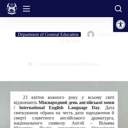
Skip
to
content
Open toolbar
Department of General Education
COLLEGE
23.04.2026
The World of Shakespeare
Department of General Education
Home
23 квітня кожного року у всьому світі
відзначають
Міжнародний день англійської мови
/ International English Language Day
. Дата
святкування обрана на честь дати народження й
смерті славетного англійського драматурга,
національного символу Англії – Вільяма