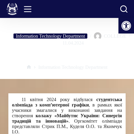
Skip
to
content
Open toolbar
Information Technology Department
COLLEGE
11.04.2024
Студентська олімпіада з комп’ютерної графіки
Information Technology Department
Home
11 квітня 2024 року відбулася
студентська
олімпіада з комп’ютерної графіки
, в рамках якої
учасники змагалися у виконанні завдання на
створення
колажу «Майбутнє України: Синергія
традицій та інновацій»
. Оргкомітет олімпіади
представляли Стрик П.М., Куделя О.О. та Якимчук
І.О.