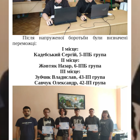
Після напруженої боротьби були визначені
переможці:
І місце:
Кадебський Сергій, 5-ІПБ група
ІІ місце:
Жовтяк Назар, 6-ІПБ група
ІІІ місце:
Зубчик Владислав, 43-ІП група
Савчук Олександр, 42-ІП група