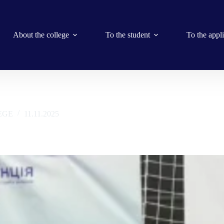
About the college
To the student
To the appl
EGE
11.11.2025
іналу спортивних ігор України!