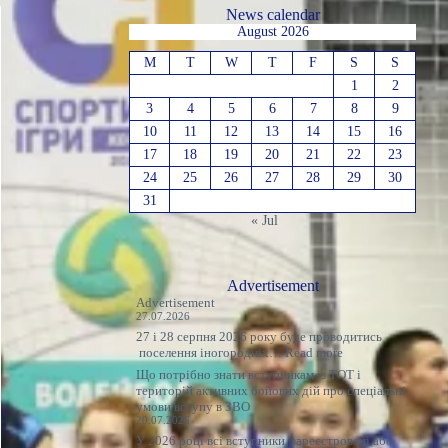
News calendar
August 2026
M
T
W
T
F
S
S
1
2
3
4
5
6
7
8
9
10
11
12
13
14
15
16
17
18
19
20
21
22
23
24
25
26
27
28
29
30
31
« Jul
Advertisement
Advertisement
27.07.2026
27 і 28 серпня 2026 року буде проводитись
:
поселення іногородніх…
Read more
Оголошення
Що потрібно знати вступникам із ТОТ і
територій активних бойових дій про спеціальні
умови вступу в ЗВО
20.07.2026
У 2026 році всі вступники, зареєстровані або