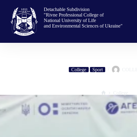
Skip
to
Detachable Subdivision
content
"Rivne Professional College of
National University of Life
and Environmental Sciences of Ukraine"
College
Sport
COLL
Рівненський фаховий коледж – дворазовий чемпіон ф
College
Home