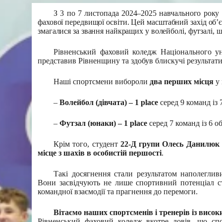
З 3 по 7 листопада 2024–2025 навчального року 
фахової передвищої освіти. Цей масштабний захід об’єд
змагалися за звання найкращих у волейболі, футзалі, 
Рівненський фаховий коледж Національного уні
представив Рівненщину та здобув блискучі результати
Наші спортсмени вибороли
два перших місця
у 
–
Волейбол (дівчата)
–
1 place
серед 9 команд із 
–
Футзал (юнаки)
–
1 place
серед 7 команд із 6 об
Крім того, студент
22-Д групи Олесь Данилюк
місце з шахів в особистій першості
.
Такі досягнення стали результатом наполегливи
Вони засвідчують не лише спортивний потенціал сту
командної взаємодії та прагнення до перемоги.
Вітаємо наших спортсменів і тренерів із висо
Рівненський фаховий коледж вкотре довів, що сп