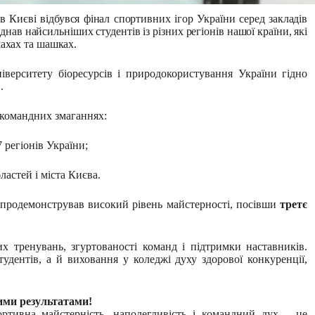
в Києві відбувся фінал спортивних ігор України серед закладів
нав найсильніших студентів із різних регіонів нашої країни, які
шахах та шашках.
верситету біоресурсів і природокористування України гідно
.
командних змаганнях:
7 регіонів України;
ластей і міста Києва.
продемонстрував високий рівень майстерності, посівши
третє
х тренувань, згуртованості команд і підтримки наставників.
дентів, а й виховання у коледжі духу здорової конкуренції,
кими результатами!
ортивна майстерність, наполегливість і командний дух
–
це