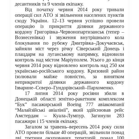
десантників та 9 членів екіпажу.
Від початку червня 2014 року тривали
операції сил АТО зі звільнення населених пунктів
сходу України. 12–13 червня успішно провели
операцію із прикриття ділянки державного
кордону Григорівка–Червонопартизанськ (тепер –
Вознесенівка) і звуження внутрішнього кола
блокування по рубежу Дмитрівка–Докучаєвськ,
зайняли міст через річку Сіверський Донець і
плацдарм на луганському напрямку, відновили
контроль над містом Маріуполем. Усього до кінця
червня 2014 року відновлено контроль над 250 км
українсько-російського кордону. Кризовий район
ізолювали майже повністю, за винятком
неприкритої ділянки державного кордону
Ізварине–Сєверо–Гундорівський–Пархоменко.
17 липня 2014 року росіяни збили в
Донецькій області зенітно-ракетним комплексом
“Бук” пасажирський Boeing 777 авіакомпанії
“Малайзійські авіалінії”, який здійснював рейс
Амстердам – Куала-Лумпур. Загинули 283
пасажири і 15 членів екіпажу.
Загалом за травень–вересень 2014 року сили
АТО провели більше 40 операцій, звільнили понад
дві третини окупованих територій, понад 100