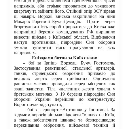
столицю відбувся колонами бронетехніки з трьох
напрямків, аби стрімко прорватися до урядового
кварталу та зайняти його. Стійкий опір ЗСУ зірвав
ці наміри. Ворожі війська закріпилися на лінії
Макарів–Гореничі–Буча–Демидів. Проте через
безрезультатність спроб прорватися до Києва вже
наприкінці березня командування РФ вирішило
вивести війська з Київської області. Відбиваючи
наступ противника, підрозділи Сил оборони
змогли зупинити його просування на всіх
напрямках.
Епізодами битви за Київ стали:
– бої за Ірпінь, Ворзель, Бучу, Гостомель.
Застосування реактивної, ствольної артилерії,
танків, стрілецького озброєння призвело до
великих жертв серед цивільних. Одночасно
рашисти масово проводили серед місцевих так
звані зачистки. Тіла численних жертв ховали у
братських могилах. З 19 березня підрозділи Сил
оборони України перейшли до контрнаступу.
Ворог почав відступати;
– бої за аеропорт «Антонов» у Гостомелі. За
задумом ворогів він мав відкрити їм шлях на Київ,
а також забезпечити швидке та безперешкодне
перекидання озброєння, військової техніки й