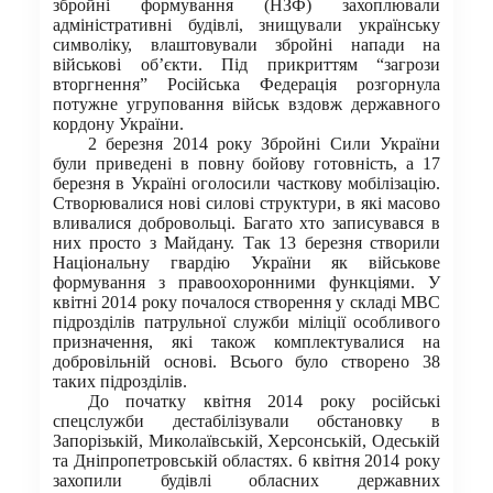
збройні формування (НЗФ) захоплювали
адміністративні будівлі, знищували українську
символіку, влаштовували збройні напади на
військові об’єкти. Під прикриттям “загрози
вторгнення” Російська Федерація розгорнула
потужне угруповання військ вздовж державного
кордону України.
2 березня 2014 року Збройні Сили України
були приведені в повну бойову готовність, а 17
березня в Україні оголосили часткову мобілізацію.
Створювалися нові силові структури, в які масово
вливалися добровольці. Багато хто записувався в
них просто з Майдану. Так 13 березня створили
Національну гвардію України як військове
формування з правоохоронними функціями. У
квітні 2014 року почалося створення у складі МВС
підрозділів патрульної служби міліції особливого
призначення, які також комплектувалися на
добровільній основі. Всього було створено 38
таких підрозділів.
До початку квітня 2014 року російські
спецслужби дестабілізували обстановку в
Запорізькій, Миколаївській, Херсонській, Одеській
та Дніпропетровській областях. 6 квітня 2014 року
захопили будівлі обласних державних