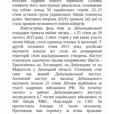
потужні підриви нового терміналу. Головні
елементи його конструкції завалилися, поховавши
під собою понад 50 українських героїв. 22–23
січня остання група українських бійців покинула
руїни. Звитяжна оборона ДАПу тривала 242 дні та
стала зразком незламності воїнів-кіборгів.
Найгостріша фаза боїв за Дебальцівський
плацдарм тривала майже місяць – з 25 січня до 18
лютого 2015 року. З обох сторін у ній взяли участь
тисячі бійців, сотні одиниць техніки й артилерії. У
другій половині січня 2015 року російські
окупанти кинули всі сили на розширення
територій своїх квазідержавних утворень. Наступ
планували одночасно трьома напрямками: Щастя –
Трьохізбенка на Луганщині, на Дебальцеве та на
Маріуполь у Донецькій області. Головним став
саме так званий Дебальцівський виступ.
Активний наступ на околиці Дебальцевого
окупанти почали 25 січня. Штурм відбувався за
участі кадрових військових РФ. На початку
лютого у районі Дебальцівського виступу
зосередилися 4,7 тисячі українських військових та
500 бійців МВС, Нацгвардії та СБУ. Їм
протистояло близько 19 тисяч окупантів.
Противник мав перевагу за всіма зразками