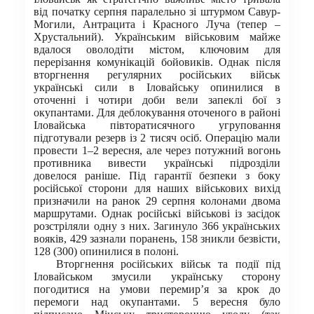
від початку серпня паралельно зі штурмом Савур-
Могили, Антрацита і Красного Луча (тепер –
Хрустальний). Українським військовим майже
вдалося оволодіти містом, ключовим для
перерізання комунікацій бойовиків. Однак після
вторгнення регулярних російських військ
українські сили в Іловайську опинилися в
оточенні і чотири доби вели запеклі бої з
окупантами. Для деблокування оточеного в районі
Іловайська півторатисячного угруповання
підготували резерв із 2 тисяч осіб. Операцію мали
провести 1–2 вересня, але через потужний вогонь
противника вивести українські підрозділи
довелося раніше. Під гарантії безпеки з боку
російської сторони для наших військових вихід
призначили на ранок 29 серпня колонами двома
маршрутами. Однак російські військові із засідок
розстріляли одну з них. Загинуло 366 українських
вояків, 429 зазнали поранень, 158 зникли безвісти,
128 (300) опинилися в полоні.
Вторгнення російських військ та події під
Іловайськом змусили українську сторону
погодитися на умови перемир’я за крок до
перемоги над окупантами. 5 вересня було