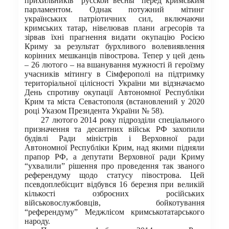
прихильників “русской весны” перед кримським
парламентом. Однак потужний мітинг
українських патріотичних сил, включаючи
кримських татар, нівелював плани агресорів та
зірвав їхні прагнення видати окупацію Росією
Криму за результат бурхливого волевиявлення
корінних мешканців півострова. Тепер у цей день
– 26 лютого – на вшанування мужності й героїзму
учасників мітингу в Сімферополі на підтримку
територіальної цілісності України ми відзначаємо
День спротиву окупації Автономної Республіки
Крим та міста Севастополя (встановлений у 2020
році Указом Президента України № 58).
27 лютого 2014 року підрозділи спеціального
призначення та десантних військ РФ захопили
будівлі Ради міністрів і Верховної ради
Автономної Республіки Крим, над якими підняли
прапор РФ, а депутати Верховної ради Криму
“ухвалили” рішення про проведення так званого
референдуму щодо статусу півострова. Цей
псевдоплебісцит відбувся 16 березня при великій
кількості озброєних російських
військовослужбовців, бойкотування
“референдуму” Меджлісом кримськотатарського
народу.