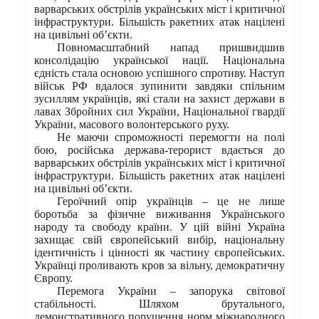
варварських обстрілів українських міст і критичної
інфраструктури. Більшість ракетних атак націлені
на цивільні об’єкти.
Повномасштабний напад пришвидшив
консолідацію української нації. Національна
єдність стала основою успішного спротиву. Наступ
військ РФ вдалося зупинити завдяки спільним
зусиллям українців, які стали на захист держави в
лавах Збройних сил України, Національної гвардії
України, масового волонтерського руху.
Не маючи спроможності перемогти на полі
бою, російська держава-терорист вдається до
варварських обстрілів українських міст і критичної
інфраструктури. Більшість ракетних атак націлені
на цивільні об’єкти.
Героїчний опір українців – це не лише
боротьба за фізичне виживання Українського
народу та свободу країни. У цій війні Україна
захищає свій європейський вибір, національну
ідентичність і цінності як частину європейських.
Українці проливають кров за вільну, демократичну
Європу.
Перемога України – запорука світової
стабільності. Шляхом брутального,
демонстративного порушення норм міжнародного