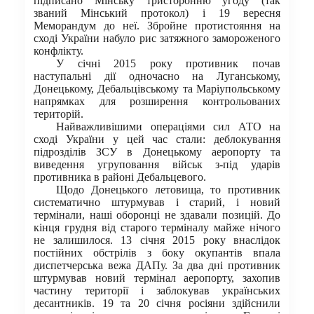
підписано Мінську тристоронню угоду (так
званий Мінський протокол) і 19 вересня
Меморандум до неї. Збройне протистояння на
сході України набуло рис затяжного замороженого
конфлікту.
У січні 2015 року противник почав
наступальні дії одночасно на Луганському,
Донецькому, Дебальцівському та Маріупольському
напрямках для розширення контрольованих
територій.
Найважливішими операціями сил АТО на
сході України у цей час стали: деблокування
підрозділів ЗСУ в Донецькому аеропорту та
виведення угруповання військ з-під ударів
противника в районі Дебальцевого.
Щодо Донецького летовища, то противник
систематично штурмував і старий, і новий
термінали, наші оборонці не здавали позицій. До
кінця грудня від старого терміналу майже нічого
не залишилося. 13 січня 2015 року внаслідок
постійних обстрілів з боку окупантів впала
диспетчерська вежа ДАПу. За два дні противник
штурмував новий термінал аеропорту, захопив
частину території і заблокував українських
десантників. 19 та 20 січня росіяни здійснили