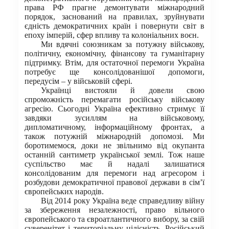
права РФ прагне демонтувати міжнародний
порядок, заснований на правилах, зруйнувати
єдність демократичних країн і повернути світ в
епоху імперій, сфер впливу та колоніальних воєн.
Ми вдячні союзникам за потужну військову,
політичну, економічну, фінансову та гуманітарну
підтримку. Втім, для остаточної перемоги Україна
потребує ще консолідованішої допомоги,
передусім – у військовій сфері.
Українці вистояли й довели свою
спроможність перемагати російську військову
агресію. Сьогодні Україна ефективно стримує її
завдяки зусиллям на військовому,
дипломатичному, інформаційному фронтах, а
також потужній міжнародній допомозі. Ми
боротимемося, доки не звільнимо від окупанта
останній сантиметр української землі. Тож наше
суспільство має й надалі залишатися
консолідованим для перемоги над агресором і
розбудови демократичної правової держави в сім’ї
європейських народів.
Від 2014 року Україна веде справедливу війну
за збереження незалежності, право вільного
європейського та євроатлантичного вибору, за свій
суверенітет і територіальну цілісність. Російський