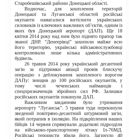
Старобешівський райони Донецької області.
Водночас, для захоплення територій
Донецької та Луганської областей російські
окупанти намагалися витіснити українських
силовиків із ключових важливих об’єктів, одним із
яких був Донецький аеропорт (ДАП). Ще 18
квітня 2014 року над ним було піднято прапор так
званої ДНР. “Денеерівці” захопили майже всю
його територію, українські військовослужбовці
контролювали лише кілька адміністративних
будівель.
26 травня 2014 року український десантний
загін за підтримки авіації провів блискучу
операцію з деблокування захопленого ворогом
ДАПу: знищив до 100 російських окупантів, у
тому числі чеченських найманців і
спецпризначенців збройних сил РФ. Залишки
російських окупантів покинули ДАП.
Важливим завданням було утримання
аеропорту “Луганськ”. 5 травня туди перекинули
зведений повітряно-десантний штурмовий загін,
який потрапив в ізоляцію. На підкріплення наших
бійців 14 червня спрямували додаткові підрозділи
на військово-транспортному літаку Іл-76МД.
Російські терористи збили його. Загинуло 40