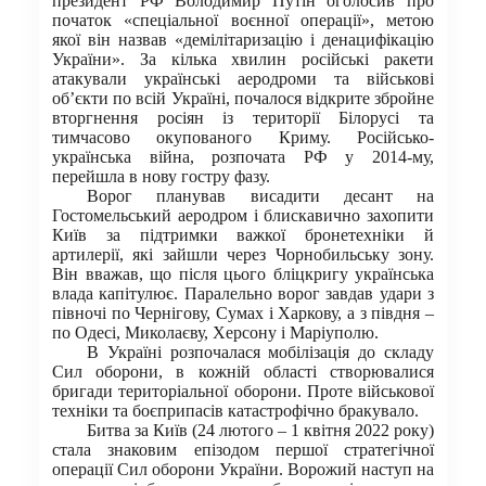
президент РФ Володимир Путін оголосив про
початок «спеціальної воєнної операції», метою
якої він назвав «демілітаризацію і денацифікацію
України». За кілька хвилин російські ракети
атакували українські аеродроми та військові
об’єкти по всій Україні, почалося відкрите збройне
вторгнення росіян із території Білорусі та
тимчасово окупованого Криму. Російсько-
українська війна, розпочата РФ у 2014-му,
перейшла в нову гостру фазу.
Ворог планував висадити десант на
Гостомельський аеродром і блискавично захопити
Київ за підтримки важкої бронетехніки й
артилерії, які зайшли через Чорнобильську зону.
Він вважав, що після цього бліцкригу українська
влада капітулює. Паралельно ворог завдав удари з
півночі по Чернігову, Сумах і Харкову, а з півдня –
по Одесі, Миколаєву, Херсону і Маріуполю.
В Україні розпочалася мобілізація до складу
Сил оборони, в кожній області створювалися
бригади територіальної оборони. Проте військової
техніки та боєприпасів катастрофічно бракувало.
Битва за Київ (24 лютого – 1 квітня 2022 року)
стала знаковим епізодом першої стратегічної
операції Сил оборони України. Ворожий наступ на