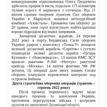
командуванням підполковника Олега Грудзевича
здійснила прорив із міста, подолала 175 кілометрів
тилами ворога й вирвалася з оточення. Від 21
квітня єдиним опорним пунктом Сил оборони
України в Маріуполі лишився металургійний
комбінат «Азовсталь». Тримаючи там оборону до
20 травня, наші герої відтягували найбоєздатніші
ворожі підрозділи від інших напрямків.
Знищення десантних кораблів. 24 березня
2022 року в порту Бердянська Сили оборони
України ударом з комплексу «Точка-У» знищили
великий десантний корабель «Саратов» і суттєво
пошкодили великі десантні кораблі «Цезарь
Куников» і «Новочеркасск». 13 квітня ВМС ЗСУ
вразили ракетами Р-360 «Нептун» ракетний
крейсер «Москва». 14 квітня флагман ЧФ РФ
затонув. Ці операції дали змогу нашим Силам
оборони планувати відновлення контролю над
островом Зміїним.
Друга стратегічна оборонна операція (травень –
серпень 2022 року)
Після провалу первинного задуму щодо
швидкого прориву та захоплення України,
противник перегрупував війська і зосередив
зусилля на захопленні Луганської області.