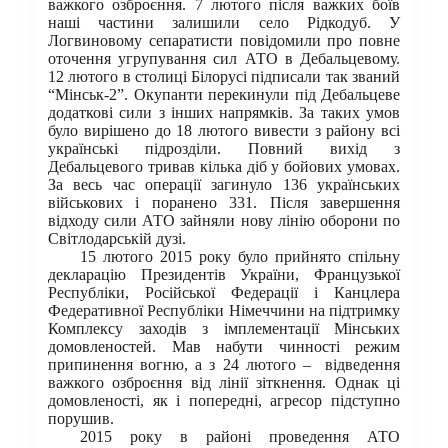
важкого озброєння. 7 лютого після важких боїв
наші частини залишили село Рідкодуб. У
Логвиновому сепаратисти повідомили про повне
оточення угрупування сил АТО в Дебальцевому.
12 лютого в столиці Білорусі підписали так званий
“Мінськ-2”. Окупанти перекинули під Дебальцеве
додаткові сили з інших напрямків. За таких умов
було вирішено до 18 лютого вивести з району всі
українські підрозділи. Повний вихід з
Дебальцевого тривав кілька діб у бойових умовах.
За весь час операції загинуло 136 українських
військових і поранено 331. Після завершення
відходу сили АТО зайняли нову лінію оборони по
Світлодарській дузі.
15 лютого 2015 року було прийнято спільну
декларацію Президентів України, Французької
Республіки, Російської Федерації і Канцлера
Федеративної Республіки Німеччини на підтримку
Комплексу заходів з імплементації Мінських
домовленостей. Мав набути чинності режим
припинення вогню, а з 24 лютого – відведення
важкого озброєння від лінії зіткнення. Однак ці
домовленості, як і попередні, агресор підступно
порушив.
2015 року в районі проведення АТО