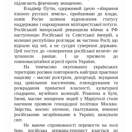
підлягають фізичному знищенню.
Владімір Путін, одержимий ідеєю «збирання
ісконно русских земель», прийшовши до влади,
повів Росію шляхом відновлення статусу
наддержави і нарощування мілітаристської потуги.
Російський імперський реваншизм вбачає в РФ
наступницю Російської та Совєтської імперій, а
колишні республіки розглядає як частини Росії, що
відпали від неї, а не сусідні суверенні держави.
Цей поступ до «повернення російської величі» не
зупинили раніше. І це призвело до
повномасштабної агресії проти України.
На тимчасово окупованих українських
територіях росіяни повторюють найгірші практики
нацизму – масові розстріли, депортації, знущання
над цивільним населенням, плюндрування та
розкрадання приватної власності, культурної
спадщини, музейних колекцій. Різанина в Бучі,
Ізюмі, масове знищення людей у Маріуполі стали
наочним проявом геноцидної політики Москви.
Звірства, воєнні злочини, ґвалтування, вчинені
російськими загарбниками в Україні, шокували
світ.
Не маючи спроможності перемогти на полі
бою, російська держава-терорист вдається до