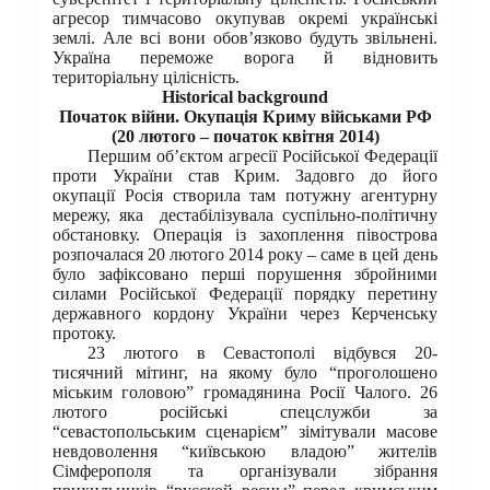
агресор тимчасово окупував окремі українські
землі. Але всі вони обов’язково будуть звільнені.
Україна переможе ворога й відновить
територіальну цілісність.
Historical background
Початок війни. Окупація Криму військами РФ
(20 лютого – початок квітня 2014)
Першим об’єктом агресії Російської Федерації
проти України став Крим. Задовго до його
окупації Росія створила там потужну агентурну
мережу, яка дестабілізувала суспільно-політичну
обстановку. Операція із захоплення півострова
розпочалася 20 лютого 2014 року – саме в цей день
було зафіксовано перші порушення збройними
силами Російської Федерації порядку перетину
державного кордону України через Керченську
протоку.
23 лютого в Севастополі відбувся 20-
тисячний мітинг, на якому було “проголошено
міським головою” громадянина Росії Чалого. 26
лютого російські спецслужби за
“севастопольським сценарієм” зімітували масове
невдоволення “київською владою” жителів
Сімферополя та організували зібрання