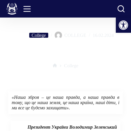
Skip
to
content
Open toolbar
College
COLLEGE
16.02.2024
Інформаційні матеріали до 10-ої річниці від початку російсько-
української війни
College
Home
«Наша зброя – це наша правда, а наша правда в
тому, що це наша земля, це наша країна, наші діти, і
ми все це будемо захищати».
Президент України Володимир Зеленський