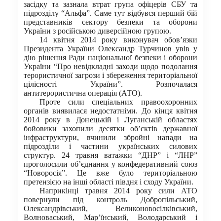
засідку та зазнала втрат група офіцерів СБУ та
підрозділу “Альфа”. Саме тут відбувся перший бій
представників сектору безпеки та оборони
України з російською диверсійною групою.
14 квітня 2014 року виконувач обов’язки
Президента України Олександр Турчинов увів у
дію рішення Ради національної безпеки і оборони
України “Про невідкладні заходи щодо подолання
терористичної загрози і збереження територіальної
цілісності України”. Розпочалася
антитерористична операція (АТО).
Проте сили спеціальних правоохоронних
органів виявилася недостатніми. До кінця квітня
2014 року в Донецькій і Луганській областях
бойовики захопили десятки об’єктів державної
інфраструктури, вчинили збройні напади на
підрозділи і частини українських силових
структур. 24 травня ватажки “ДНР” і “ЛНР”
проголосили об’єднання у конфедеративний союз
“Новоросія”. Це вже було територіальною
претензією на інші області півдня і сходу України.
Наприкінці травня 2014 року сили АТО
повернули під контроль Добропільський,
Олександрівський, Великоновосілківський,
Волноваський, Мар’їнський, Володарський і