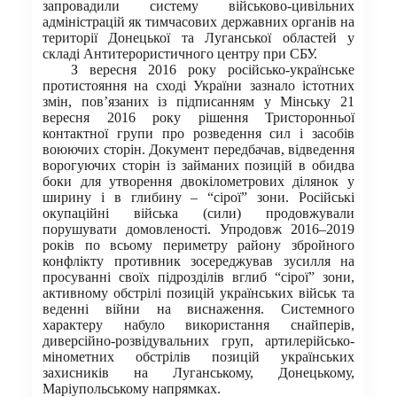
запровадили систему військово-цивільних
адміністрацій як тимчасових державних органів на
території Донецької та Луганської областей у
складі Антитерористичного центру при СБУ.
З вересня 2016 року російсько-українське
протистояння на сході України зазнало істотних
змін, пов’язаних із підписанням у Мінську 21
вересня 2016 року рішення Тристоронньої
контактної групи про розведення сил і засобів
воюючих сторін. Документ передбачав, відведення
ворогуючих сторін із займаних позицій в обидва
боки для утворення двокілометрових ділянок у
ширину і в глибину – “сірої” зони. Російські
окупаційні війська (сили) продовжували
порушувати домовленості. Упродовж 2016–2019
років по всьому периметру району збройного
конфлікту противник зосереджував зусилля на
просуванні своїх підрозділів вглиб “сірої” зони,
активному обстрілі позицій українських військ та
веденні війни на виснаження. Системного
характеру набуло використання снайперів,
диверсійно-розвідувальних груп, артилерійсько-
мінометних обстрілів позицій українських
захисників на Луганському, Донецькому,
Маріупольському напрямках.