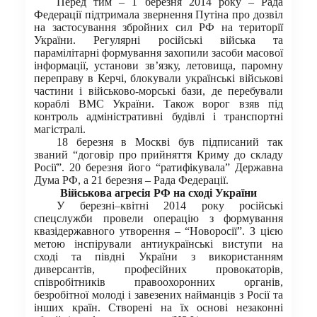
Перед тим – 1 березня 2014 року – Рада
Федерації підтримала звернення Путіна про дозвіл
на застосування збройних сил РФ на території
України. Регулярні російські війська та
парамілітарні формування захопили засоби масової
інформації, установи зв’язку, летовища, паромну
переправу в Керчі, блокували українські військові
частини і військово-морські бази, де перебували
кораблі ВМС України. Також ворог взяв під
контроль адміністративні будівлі і транспортні
магістралі.
18 березня в Москві був підписаний так
званий “договір про прийняття Криму до складу
Росії”. 20 березня його “ратифікувала” Державна
Дума РФ, а 21 березня – Рада Федерації.
Військова агресія РФ на сході України
У березні–квітні 2014 року російські
спецслужби провели операцію з формування
квазідержавного утворення – “Новоросії”. З цією
метою інспірували антиукраїнські виступи на
сході та півдні України з використанням
диверсантів, професійних провокаторів,
співробітників правоохоронних органів,
безробітної молоді і завезених найманців з Росії та
інших країн. Створені на їх основі незаконні