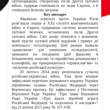
світопорядкові, створеному після Другої світової
війни, підірвав стабільність не лише Європи, а й
глобальної безпеки загалом.
Key messages
Збройною агресією проти України Росія
розв’язала першу в XXI столітті континентальну
війну в Європі, підірвавши систему колективної
світової безпеки, встановлену після Другої
світової війни. Світ знову зіткнувся з режимом,
який прагне силової ревізії кордонів і прямує до
новітнього тоталітаризму. Цей режим назвали
«рашизмом» для означення псевдоідеології,
замішаної на поєднанні ідей фашизму й
більшовизму, нацизму та євразійства, реваншизму і
ксенофобії, що прикриваються «православ’ям» та
«величчю російської культури».
20 лютого 2014 року розпочалася сучасна
російсько-українська війна. Тоді були вперше
зафіксовані перетини державного кордону України
збройними силами Російської Федерації через
Керченську протоку. Це зафіксовано у Постанові
Верховної Ради України “Про Заяву Верховної
Ради України «Про відсіч збройній агресії
Російської Федерації та подолання її наслідків»”
від 21 квітня 2015 року № 337-VIII.