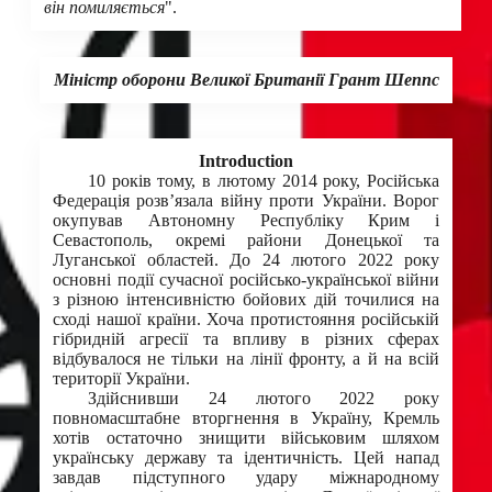
він помиляється
".
Міністр оборони Великої Британії Грант Шеппс
Introduction
10 років тому, в лютому 2014 року, Російська
Федерація розв’язала війну проти України. Ворог
окупував Автономну Республіку Крим і
Севастополь, окремі райони Донецької та
Луганської областей. До 24 лютого 2022 року
основні події сучасної російсько-української війни
з різною інтенсивністю бойових дій точилися на
сході нашої країни. Хоча протистояння російській
гібридній агресії та впливу в різних сферах
відбувалося не тільки на лінії фронту, а й на всій
території України.
Здійснивши 24 лютого 2022 року
повномасштабне вторгнення в Україну, Кремль
хотів остаточно знищити військовим шляхом
українську державу та ідентичність. Цей напад
завдав підступного удару міжнародному