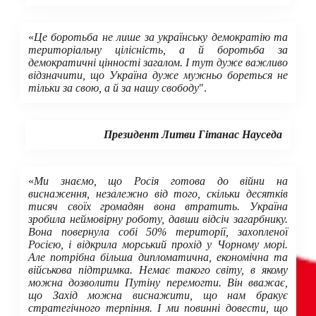
«
Це боротьба не лише за українську демократію та
територіальну цілісність, а й боротьба за
демократичні цінності загалом. І тут дуже важливо
відзначити, що Україна дуже мужньо бореться не
тільки за свою, а й за нашу свободу
".
Президент Литви Гітанас Науседа
«
Ми знаємо, що Росія готова до війни на
виснаження, незалежно від того, скільки десятків
тисяч своїх громадян вона втратить. Україна
зробила неймовірну роботу, давши відсіч загарбнику.
Вона повернула собі 50% території, захопленої
Росією, і відкрила морський прохід у Чорному морі.
Але потрібна більша дипломатична, економічна та
військова підтримка. Немає такого світу, в якому
можна дозволити Путіну перемогти. Він вважає,
що Захід можна виснажити, що нам бракує
стратегічного терпіння. І ми повинні довести, що