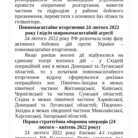
провести оперативне розгортання, вивести
частини та підрозділи у райони бойового
призначення, перемістити з основних баз літаки та
гелікоптери.
Повномасштабне вторгнення 24 лютого 2022
року і відсіч широкомасштабній агресії
24 лютого 2022 року РФ розпочала нову фазу
активних бойових дій проти України –
повномасштабне вторгнення.
Якщо раніше воєнні дії відбувалися на
єдиному театрі воєнних дій – у Східній
операційній зоні в межах Донецької та Луганської
областей, то з початком повномасштабного
вторгнення відразу сформувалося декілька
операційних зон: Північно-Західна в межах
північної частини Житомирської, Київської,
Чернігівської та частини Сумської областей;
Східна в межах північної частини Харківської,
Донецької та Луганської областей; Південно-
Західна в межах південної частини Миколаївської,
Херсонської, Запорізької областей.
Перша стратегічна оборонна операція (24
лютого – квітень 2022 року)
24 лютого 2022 року близько 4-ї години