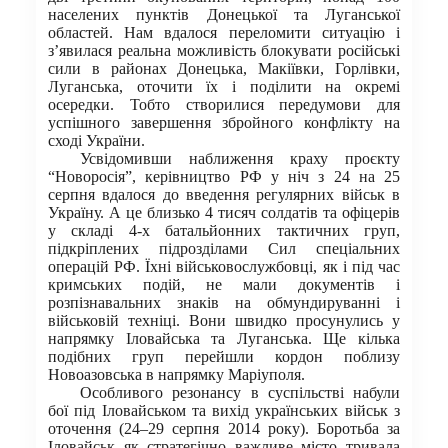
населених пунктів Донецької та Луганської
областей. Нам вдалося переломити ситуацію і
з’явилася реальна можливість блокувати російські
сили в районах Донецька, Макіївки, Горлівки,
Луганська, оточити їх і поділити на окремі
осередки. Тобто створилися передумови для
успішного завершення збройного конфлікту на
сході України.
Усвідомивши наближення краху проєкту
“Новоросія”, керівництво РФ у ніч з 24 на 25
серпня вдалося до введення регулярних військ в
Україну. А це близько 4 тисяч солдатів та офіцерів
у складі 4-х батальйонних тактичних груп,
підкріплених підрозділами Сил спеціальних
операцій РФ. Їхні військовослужбовці, як і під час
кримських подій, не мали документів і
розпізнавальних знаків на обмундируванні і
військовій техніці. Вони швидко просунулись у
напрямку Іловайська та Луганська. Ще кілька
подібних груп перейшли кордон поблизу
Новоазовська в напрямку Маріуполя.
Особливого резонансу в суспільстві набули
бої під Іловайськом та вихід українських військ з
оточення (24–29 серпня 2014 року). Боротьба за
Іловайськ як стратегічно важливе місто тривала