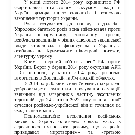
У кінці лютого 2014 року керівництво РФ
скористалося тимчасовим вакуумом влади в
Україні, деморалізацією силовиків і розпочало
захоплення територій України.
Росія готувалася до нападу заздалегідь.
Упродовж багатьох років вона здійснювала проти
України інформаційну, економічну агресію,
вербувала зрадників у різних ешелонах української
влади, створювала і фінансувала в Україні, а
особливо на Кримському півострові, потужну
агентурну мережу.
Крим – перший об’єкт агресії РФ проти
України. Ворог у березні 2014 року окупував АРК
і Севастополь, у квітні 2014 року розпочав
вторгнення в Донецькій та Луганській областях.
У 2014 році Збройні сили України, підкріплені
добровольцями, зупинили просування окупації,
звільнили від загарбників частину захоплених
територій і до 24 лютого 2022 року основні події
сучасної російсько-української війни точилися на
сході нашої країни.
Повномасштабне вторгнення російських
військ в Україну остаточно зірвало маску з
агресивного путінського режиму, що 8 років
прикидався «миротворцем» та «третьою