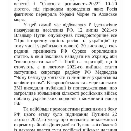
вересні і “Союзная рєшимость–2022” 10–20
лютого, під приводом проведення яких Росія
фактично перекрила Україні Чорне та Азовське
моря.
У цей самий час відбувалося й ідеологічне
накачування населення РФ. 12 липня 2021-го
Владімір Путін опублікував псевдоісторичне есе
“Про історичну єдність росіян та українців” (у
тому числі українською мовою), 20 листопада екс-
радник президента РФ Сурков оприлюднив
статтю, в якій закликав нападати на Україну, аби
“експортувати хаос” із Росії на території, що її
оточують, а в лютому 2022-го вийшла стаття
заступника секретаря радбезу РФ Мєдвєдєва
“Чому безглузді контакти із нинішнім українським
керівництвом”. В європейських та американських
ЗМІ виходили публікації із попередженнями про
загрозливе збільшення кількості російських військ
поблизу українських кордонів і можливий напад
РФ.
Та найбільш промовистими рішеннями з боку
РФ цього етапу було підписання Путіним 22
лютого 2022-го указу про визнання незалежності
окремих районів Донецької та Луганської областей
із наказом ввести туди російські війська; надання