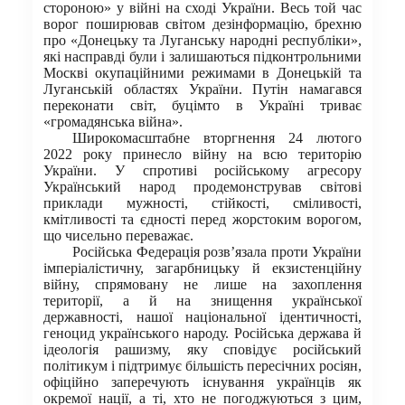
стороною» у війні на сході України. Весь той час
ворог поширював світом дезінформацію, брехню
про «Донецьку та Луганську народні республіки»,
які насправді були і залишаються підконтрольними
Москві окупаційними режимами в Донецькій та
Луганській областях України. Путін намагався
переконати світ, буцімто в Україні триває
«громадянська війна».
Широкомасштабне вторгнення 24 лютого
2022 року принесло війну на всю територію
України. У спротиві російському агресору
Український народ продемонстрував світові
приклади мужності, стійкості, сміливості,
кмітливості та єдності перед жорстоким ворогом,
що чисельно переважає.
Російська Федерація розв’язала проти України
імперіалістичну, загарбницьку й екзистенційну
війну, спрямовану не лише на захоплення
території, а й на знищення української
державності, нашої національної ідентичності,
геноцид українського народу. Російська держава й
ідеологія рашизму, яку сповідує російський
політикум і підтримує більшість пересічних росіян,
офіційно заперечують існування українців як
окремої нації, а ті, хто не погоджуються з цим,