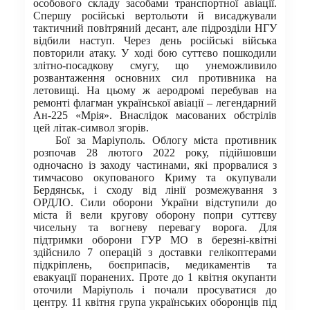
особового складу засобами транспортної авіації.
Спершу російські вертольоти й висаджували
тактичний повітряний десант, але підрозділи НГУ
відбили наступ. Через день російські війська
повторили атаку. У ході бою суттєво пошкодили
злітно-посадкову смугу, що унеможливило
розвантаження основних сил противника на
летовищі. На цьому ж аеродромі перебував на
ремонті флагман української авіації – легендарний
Ан-225 «Мрія». Внаслідок масованих обстрілів
цей літак-символ згорів.
Бої за Маріуполь. Облогу міста противник
розпочав 28 лютого 2022 року, підійшовши
одночасно із заходу частинами, які прорвалися з
тимчасово окупованого Криму та окупували
Бердянськ, і сходу від лінії розмежування з
ОРДЛО. Сили оборони України відступили до
міста й вели кругову оборону попри суттєву
чисельну та вогневу перевагу ворога. Для
підтримки оборони ГУР МО в березні-квітні
здійснило 7 операцій з доставки гелікоптерами
підкріплень, боєприпасів, медикаментів та
евакуації поранених. Проте до 1 квітня окупанти
оточили Маріуполь і почали просуватися до
центру. 11 квітня група українських оборонців під