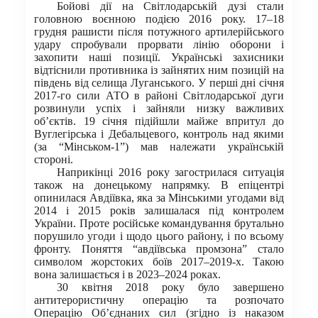
Бойові дії на Світлодарській дузі стали
головною воєнною подією 2016 року. 17–18
грудня рашисти після потужного артилерійського
удару спробували прорвати лінію оборони і
захопити наші позиції. Українські захисники
відтіснили противника із зайнятих ним позицій на
південь від селища Луганського. У перші дні січня
2017-го сили АТО в районі Світлодарської дуги
розвинули успіх і зайняли низку важливих
об’єктів. 19 січня підійшли майже впритул до
Вуглегірська і Дебальцевого, контроль над якими
(за “Мінськом-1”) мав належати українській
стороні.
Наприкінці 2016 року загострилася ситуація
також на донецькому напрямку. В епіцентрі
опинилася Авдіївка, яка за Мінськими угодами від
2014 і 2015 років залишалася під контролем
України. Проте російське командування брутально
порушило угоди і щодо цього району, і по всьому
фронту. Поняття “авдіївська промзона” стало
символом жорстоких боїв 2017–2019-х. Такою
вона залишається і в 2023–2024 роках.
30 квітня 2018 року було завершено
антитерористичну операцію та розпочато
Операцію Об’єднаних сил (згідно із наказом