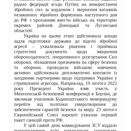
радою федерації згоди Путіну на використання
збройних сил за кордоном і звернення ватажків
незаконних збройних формувань наступного дня
до РФ з проханням ввести війська на територію
окремих районів Донецької та Луганської
областей.
Україна на цьому етапі здійснювала заходи
задля підготовки держави до відсічі збройної
агресії – ухвалювала рішення і приймала
стратегічні документи щодо зміцнення
обороноздатності, оперативного розгортання Сил
оборони, збільшення призначень на сферу безпеки
та оборони, проводила військові навчання,
активно здійснювала дипломатичні контакти із
західними партнерами щодо підтримки України у
стримуванні агресора. Наприклад, 19 лютого 2022
року Президент України взяв участь у
Мюнхенській безпековій конференції в Берліні, де
закликав учасників Будапештського меморандуму
перейти від політики умиротворення до
забезпечення гарантій безпеки та миру. 23 лютого
Європейський Союз нарешті ухвалив перший
пакет санкцій проти РФ.
У цей самий день командування ЗСУ віддало
розпорядження всім командирам угруповань