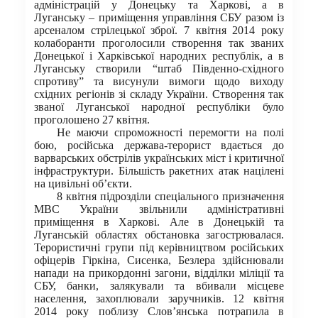
адміністрацій у Донецьку та Харкові, а в
Луганську – приміщення управління СБУ разом із
арсеналом стрілецької зброї. 7 квітня 2014 року
колаборанти проголосили створення так званих
Донецької і Харківської народних республік, а в
Луганську створили “штаб Південно-східного
спротиву” та висунули вимоги щодо виходу
східних регіонів зі складу України. Створення так
званої Луганської народної республіки було
проголошено 27 квітня.
Не маючи спроможності перемогти на полі
бою, російська держава-терорист вдається до
варварських обстрілів українських міст і критичної
інфраструктури. Більшість ракетних атак націлені
на цивільні об’єкти.
8 квітня підрозділи спеціального призначення
МВС України звільнили адміністративні
приміщення в Харкові. Але в Донецькій та
Луганській областях обстановка загострювалася.
Терористичні групи під керівництвом російських
офіцерів Гіркіна, Сисенка, Безлера здійснювали
напади на прикордонні загони, відділки міліції та
СБУ, банки, залякували та вбивали місцеве
населення, захоплювали заручників. 12 квітня
2014 року поблизу Слов’янська потрапила в