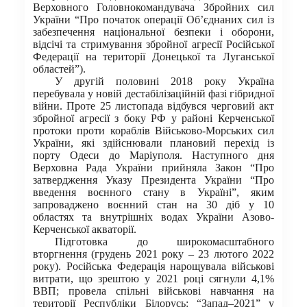
Верховного Головнокомандувача Збройних сил
України “Про початок операції Об’єднаних сил із
забезпечення національної безпеки і оборони,
відсічі та стримування збройної агресії Російської
Федерації на території Донецької та Луганської
областей”).
У другій половині 2018 року Україна
перебувала у новій дестабілізаційній фазі гібридної
війни. Проте 25 листопада відбувся черговий акт
збройної агресії з боку РФ у районі Керченської
протоки проти кораблів Військово-Морських сил
України, які здійснювали плановий перехід із
порту Одеси до Маріуполя. Наступного дня
Верховна Рада України прийняла Закон “Про
затвердження Указу Президента України “Про
введення воєнного стану в Україні”, яким
запроваджено воєнний стан на 30 діб у 10
областях та внутрішніх водах України Азово-
Керченської акваторії.
Підготовка до широкомасштабного
вторгнення (грудень 2021 року – 23 лютого 2022
року). Російська Федерація нарощувала військові
витрати, що зрештою у 2021 році сягнули 4,1%
ВВП; провела спільні військові навчання на
території Республіки Білорусь: “Запад–2021” у