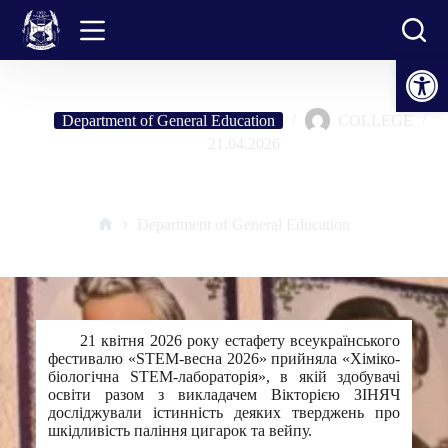
Skip
to
content
Open toolbar
Department of General Education
COLLEGE
21.04.2026
Хіміко-біологічна STEM-лабораторія
Department of General Education
Home
21 квітня 2026 року естафету всеукраїнського
фестивалю «STEM-весна 2026» прийняла «Хіміко-
біологічна STEM-лабораторія», в якій здобувачі
освіти разом з викладачем Вікторією ЗІНЯЧ
досліджували істинність деяких тверджень про
шкідливість паління цигарок та вейпу.