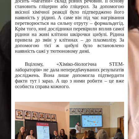
досить «багатий» склад різних речовин. Її основу
становить гліцерин або гліцерол. За допомогою
якісної хімічної реакції було підтверджено його
наявність у рідині. А саме він під час нагрівання
перетворюється на сильну отруту – формальдегід.
Крім того, юні дослідники перевірили вплив самої
рідини на живі клітини шкірочки цибулі. Рідина
привела до змін у клітинах – до плазмолізу. За
допомогою тієї ж цибулі було встановлено
наявність сажі у тютюновому димі.
Вцілому, «Хіміко-біологічна STEM-
лабораторія» не дала непередбачуваних результатів
досліджень. Вона лише допомогла підтвердити
факти тут і зараз. А що з ними робити – це вже
особиста справа кожного.