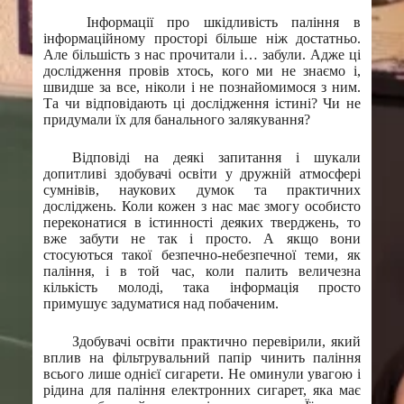
Інформації про шкідливість паління в
інформаційному просторі більше ніж достатньо.
Але більшість з нас прочитали і… забули. Адже ці
дослідження провів хтось, кого ми не знаємо і,
швидше за все, ніколи і не познайомимося з ним.
Та чи відповідають ці дослідження істині? Чи не
придумали їх для банального залякування?
Відповіді на деякі запитання і шукали
допитливі здобувачі освіти у дружній атмосфері
сумнівів, наукових думок та практичних
досліджень. Коли кожен з нас має змогу особисто
переконатися в істинності деяких тверджень, то
вже забути не так і просто. А якщо вони
стосуються такої безпечно-небезпечної теми, як
паління, і в той час, коли палить величезна
кількість молоді, така інформація просто
примушує задуматися над побаченим.
Здобувачі освіти практично перевірили, який
вплив на фільтрувальний папір чинить паління
всього лише однієї сигарети. Не оминули увагою і
рідина для паління електронних сигарет, яка має