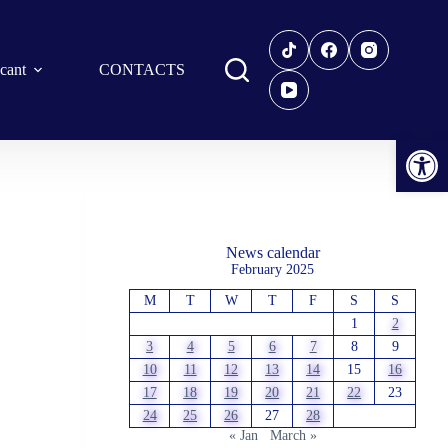
icant
CONTACTS
Open toolbar
News calendar
February 2025
M
T
W
T
F
S
S
1
2
3
4
5
6
7
8
9
10
11
12
13
14
15
16
17
18
19
20
21
22
23
24
25
26
27
28
« Jan
March »