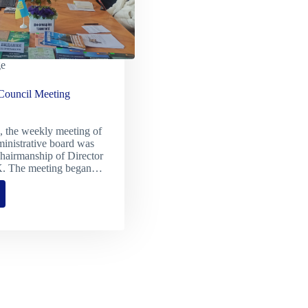
ge
 Council Meeting
, the weekly meeting of
ministrative board was
chairmanship of Director
. The meeting began…
strative
l
ng