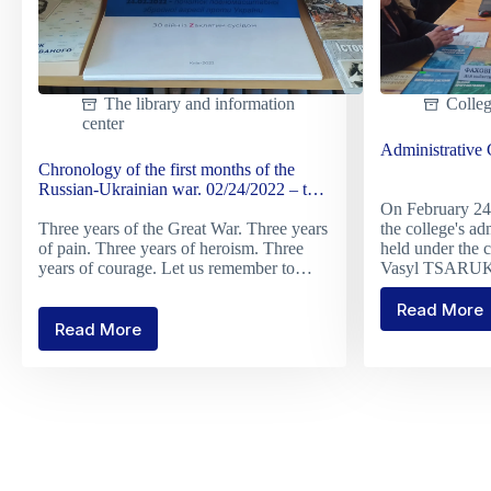
The library and information
Colle
center
Administrative
Chronology of the first months of the
Russian-Ukrainian war. 02/24/2022 – the
On February 24
beginning of full-scale armed aggression
Three years of the Great War. Three years
the college's ad
against Ukraine
of pain. Three years of heroism. Three
held under the 
years of courage. Let us remember to…
Vasyl TSARUK
Read More
Admini
Read More
Chronology
Counci
of
Meeti
the
first
months
of
the
Russian-