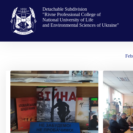
Skip
to
Detachable Subdivision
content
"Rivne Professional College of
National University of Life
and Environmental Sciences of Ukraine"
Feb