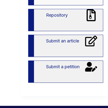
вступу
в
ЗВО
Repository
Submit an article
Submit a petition