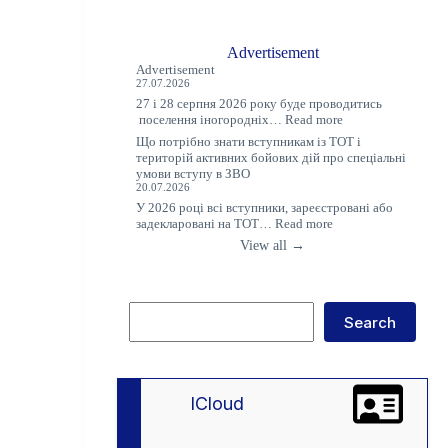
Advertisement
Advertisement
27.07.2026
27 і 28 серпня 2026 року буде проводитись
:
поселення іногородніх…
Read more
Оголошення
Що потрібно знати вступникам із ТОТ і
територій активних бойових дій про спеціальні
умови вступу в ЗВО
20.07.2026
У 2026 році всі вступники, зареєстровані або
:
задекларовані на ТОТ…
Read more
Що
View all →
потрібно
знати
вступникам
із
Search
ТОТ
Search
і
територій
активних
бойових
дій
lCloud
про
спеціальні
умови