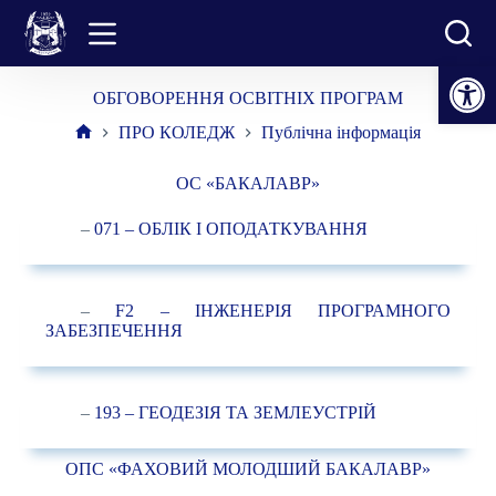
Перейти
до
вмісту
Відкрити Панель інструментів
ОБГОВОРЕННЯ ОСВІТНІХ ПРОГРАМ
ПРО КОЛЕДЖ
Публічна інформація
Головна
ОС «БАКАЛАВР»
–
071 – ОБЛІК І ОПОДАТКУВАННЯ
–
F2 – ІНЖЕНЕРІЯ ПРОГРАМНОГО
ЗАБЕЗПЕЧЕННЯ
–
193 – ГЕОДЕЗІЯ ТА ЗЕМЛЕУСТРІЙ
ОПС «ФАХОВИЙ МОЛОДШИЙ БАКАЛАВР»