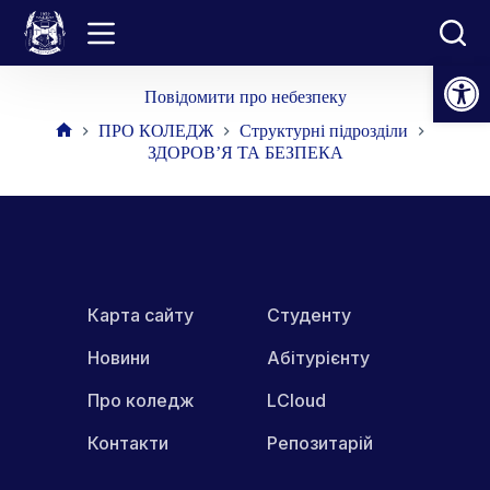
Перейти
до
вмісту
Відкрити Панель інструментів
Повідомити про небезпеку
ПРО КОЛЕДЖ
Структурні підрозділи
Головна
ЗДОРОВ’Я ТА БЕЗПЕКА
Карта сайту
Студенту
Новини
Абітурієнту
Про коледж
LCloud
Контакти
Репозитарій