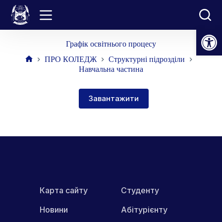
Перейти
до
вмісту
Відкрити Панель інструментів
Графік освітнього процесу
ПРО КОЛЕДЖ
Структурні підрозділи
Головна
Навчальна частина
Завантажити
Карта сайту
Студенту
Новини
Абітурієнту