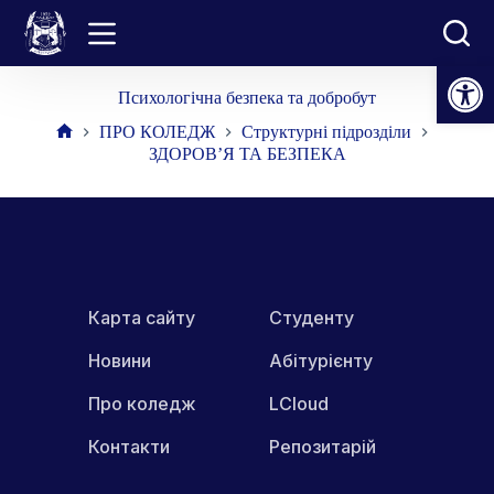
Перейти
до
вмісту
Відкрити Панель інструментів
Психологічна безпека та добробут
ПРО КОЛЕДЖ
Структурні підрозділи
Головна
ЗДОРОВ’Я ТА БЕЗПЕКА
Карта сайту
Студенту
Новини
Абітурієнту
Про коледж
LCloud
Контакти
Репозитарій