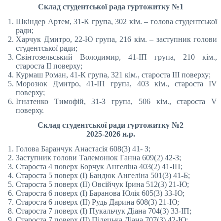
Cклад студентської рада гуртожитку №1
Шкіндер Артем, 31-К група, 302 кім. – голова студентської
ради;
Харчук Дмитро, 22-Ю група, 216 кім. – заступник голови
студентської ради;
Свінтозельський Володимир, 41-ІП група, 210 кім.,
староста ІІ поверху;
Курмаш Роман, 41-К група, 321 кім., староста ІІІ поверху;
Морозюк Дмитро, 41-ІП група, 403 кім., староста ІV
поверху;
Ігнатенко Тимофій, 31-З група, 506 кім., староста V
поверху.
Склад студентської ради гуртожитку №2
2025-2026 н.р.
Голова Баранчук Анастасія 608(3) 41- З;
Заступник голови Талемонюк Ганна 609(2) 42-З;
Староста 4 поверх Борчук Ангеліна 403(2) 41-ІП;
Староста 5 поверх (I) Бандюк Ангеліна 501(3) 41-Б;
Староста 5 поверх (II) Овсійчук Ірина 512(3) 21-Ю;
Староста 6 поверх (I) Баранова Юлія 605(3) 33-Ю;
Староста 6 поверх (II) Рудь Дарина 608(3) 21-Ю;
Староста 7 поверх (I) Пукальчук Діана 704(3) 33-ІП;
Староста 7 поверх (II) Пілецька Діана 707(3) 42-Ю;