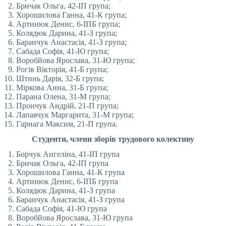
Бричак Ольга, 42-ІП група;
Хорошилова Ганна, 41-К група;
Артинюк Денис, 6-ІПБ група;
Колядюк Дарина, 41-З група;
Баранчук Анастасія, 41-З група;
Сабада Софія, 41-Ю група;
Воробйова Ярослава, 31-Ю група;
Рогів Вікторія, 41-Б група;
Штинь Дарія, 32-Б група;
Міркова Анна, 31-Б група;
Парана Олена, 31-М група;
Прончук Андрій, 21-П група;
Лапавчук Маргарита, 31-М група;
Гарнага Максим, 21-П група.
Студенти, члени зборів трудового колективу
Борчук Ангеліна, 41-ІП група
Бричак Ольга, 42-ІП група
Хорошилова Ганна, 41-К група
Артинюк Денис, 6-ІПБ група
Колядюк Дарина, 41-З група
Баранчук Анастасія, 41-З група
Сабада Софія, 41-Ю група
Воробйова Ярослава, 31-Ю група