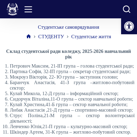
Перейти
до
вмісту
Відкрити Панель інструментів
Студентське самоврядування
СТУДЕНТУ
Студентське життя
Головна
Склад студентської ради коледжу, 2025-2026 навчальний
рік
Петрович Максим, 21-ІП група – голова студентської ради;
Партика Софія, 32-ІП група – секретар студентської ради;
Мокроуз Вікторія, 22- Ю група – заступник голови;
Баранчук Анастасія, 41-З група –житлово-побутовий
сектор;
Кулай Микола, 12-Д група – інформаційний сектор;
Сидорчук Віталіна,11-О група – сектор навчальної роботи;
Кулай Христина,41-Б група – сектор навчальної роботи;
Либак Анастасія ,21-Д група – спортивно-масовий сектор;
Струс Поліна,21-М група – сектор волонтерської
діяльності;
Левченко Юлія,21-П група – культурно-масовий сектор;
Шкіндер Артем, 31-К група – житлово-побутовий сектор.