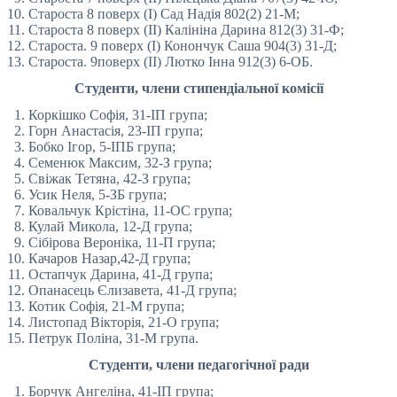
Староста 8 поверх (I) Сад Надія 802(2) 21-М;
Староста 8 поверх (II) Калініна Дарина 812(3) 31-Ф;
Староста. 9 поверх (I) Конончук Саша 904(3) 31-Д;
Староста. 9поверх (II) Лютко Інна 912(3) 6-ОБ.
Студенти, члени стипендіальної комісії
Коркішко Софія, 31-ІП група;
Горн Анастасія, 23-ІП група;
Бобко Ігор, 5-ІПБ група;
Семенюк Максим, 32-З група;
Свіжак Тетяна, 42-З група;
Усик Неля, 5-ЗБ група;
Ковальчук Крістіна, 11-ОС група;
Кулай Микола, 12-Д група;
Сібірова Вероніка, 11-П група;
Качаров Назар,42-Д група;
Остапчук Дарина, 41-Д група;
Опанасець Єлизавета, 41-Д група;
Котик Софія, 21-М група;
Листопад Вікторія, 21-О група;
Петрук Поліна, 31-М група.
Студенти, члени педагогічної ради
Борчук Ангеліна, 41-ІП група;