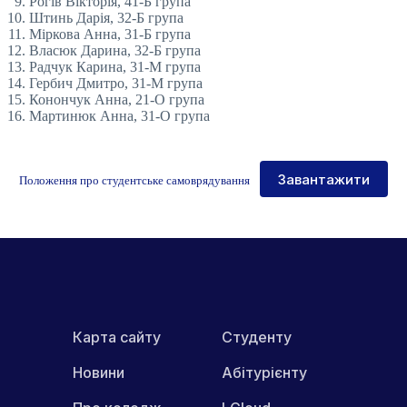
Рогів Вікторія, 41-Б група
Штинь Дарія, 32-Б група
Міркова Анна, 31-Б група
Власюк Дарина, 32-Б група
Радчук Карина, 31-М група
Гербич Дмитро, 31-М група
Конончук Анна, 21-О група
Мартинюк Анна, 31-О група
Завантажити
Положення про студентське самоврядування
Карта сайту
Студенту
Новини
Абітурієнту