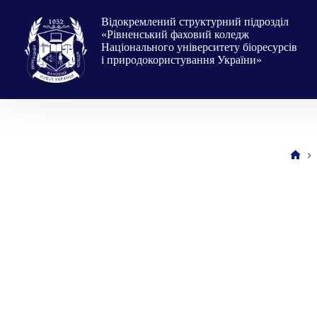
Перейти
до
Відокремлений структурний підрозділ
вмісту
«Рівненський фаховий коледж
Національного університету біоресурсів
і природокористування України»
Голо