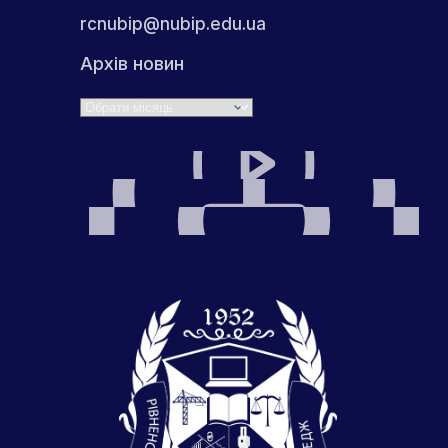
rcnubip@nubip.edu.ua
Архів новин
Архіви