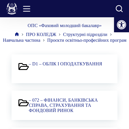
Перейти
до
вмісту
Відкрити Панель інструментів
ОПС «Фаховий молодший бакалавр»
ПРО КОЛЕДЖ
Структурні підрозділи
Головна
Навчальна частина
Проєкти освітньо-професійних програм
– D1 – ОБЛІК І ОПОДАТКУВАННЯ
– 072 – ФІНАНСИ, БАНКІВСЬКА
СПРАВА, СТРАХУВАННЯ ТА
ФОНДОВИЙ РИНОК