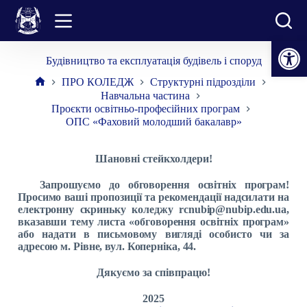
Перейти
до
вмісту
Відкрити Панель інструментів
Будівництво та експлуатація будівель і споруд
ПРО КОЛЕДЖ
Структурні підрозділи
Головна
Навчальна частина
Проєкти освітньо-професійних програм
ОПС «Фаховий молодший бакалавр»
Шановні стейкхолдери!
Запрошуємо до обговорення освітніх програм!
Просимо ваші пропозиції та рекомендації надсилати на
електронну скриньку коледжу rcnubip@nubip.edu.ua,
вказавши тему листа «обговорення освітніх програм»
або надати в письмовому вигляді особисто чи за
адресою м. Рівне, вул. Коперніка, 44.
Дякуємо за співпрацю!
2025