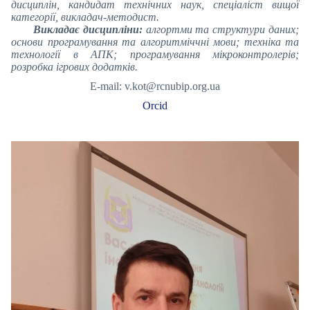
дисциплін, кандидат технічних наук, спеціаліст вищої
категорії, викладач-методист.
Викладає дисципліни:
алгортми та структури даних;
основи програмування та алгоритміччні мови; техніка та
технології в АПК; програмування мікроконтролерів;
розробка ігрових додатків.
E-mail: v.kot@rcnubip.org.ua
Orcid