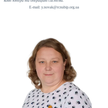
комп’ютера та операційні системи.
E-mail: y.novak@rcnubip.org.ua