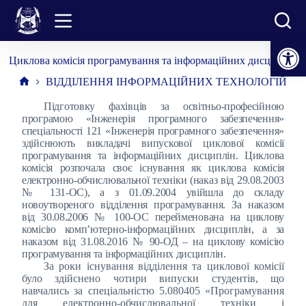
Перейти
до
вмісту
Відкрити Панель інструментів
Циклова комісія програмування та інформаційних дисциплін
ВІДДІЛЕННЯ ІНФОРМАЦІЙНИХ ТЕХНОЛОГІЙ
Головна
Підготовку фахівців за освітньо-професійною
програмою «Інженерія програмного забезпечення»
спеціальності 121 «Інженерія програмного забезпечення»
здійснюють викладачі випускової циклової комісії
програмування та інформаційних дисциплін. Циклова
комісія розпочала своє існування як циклова комісія
електронно-обчислювальної техніки (наказ від 29.08.2003
№ 131-ОС), а з 01.09.2004 увійшла до складу
новоутвореного відділення програмування. За наказом
від 30.08.2006 № 100-ОС перейменована на циклову
комісію комп’ютерно-інформаційних дисциплін, а за
наказом від 31.08.2016 № 90-ОД – на циклову комісію
програмування та інформаційних дисциплін.
За роки існування відділення та циклової комісії
було здійснено чотири випуски студентів, що
навчались за спеціальністю 5.080405 «Програмування
для електронно-обчислювальної техніки і