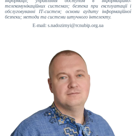
інформації; управління доступом в інформаційно-
телекомунікаційних системах; безпека при експлуатації і
обслуговуванні ІТ-систем; основи аудиту інформаційної
безпеки; методи та системи штучного інтелекту.
E-mail: s.nadozirnyi@rcnubip.org.ua