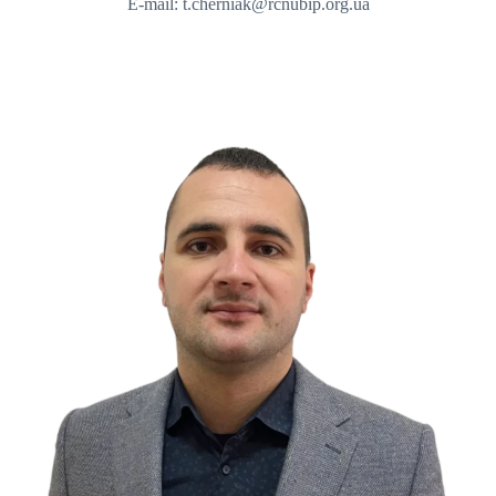
E-mail: t.cherniak@rcnubip.org.ua