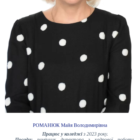
РОМАНЮК Майя Володимирівна
Працює у коледжі
з 2023 року.
Посада:
помічник директора з кадрової роботи
,