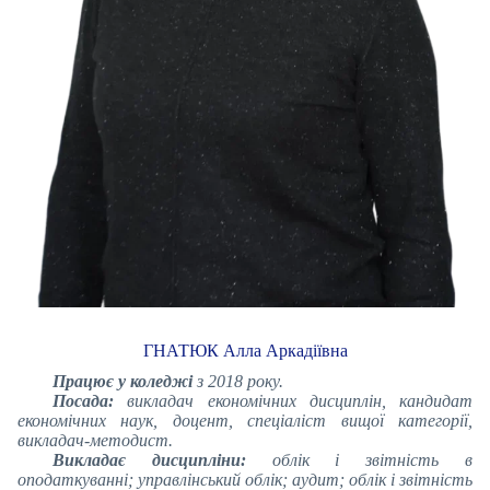
ГНАТЮК Алла Аркадіївна
Працює у коледжі
з 2018 року.
Посада:
викладач економічних дисциплін, кандидат
економічних наук, доцент, спеціаліст вищої категорії,
викладач-методист.
Викладає дисципліни:
облік і звітність в
оподаткуванні; управлінський облік; аудит; облік і звітність