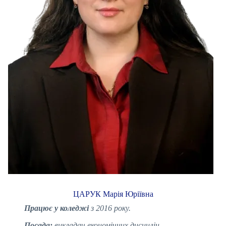
ЦАРУК Марія Юріївна
Працює у коледжі
з 2016 року.
Посада:
викладач економічних дисцилін.