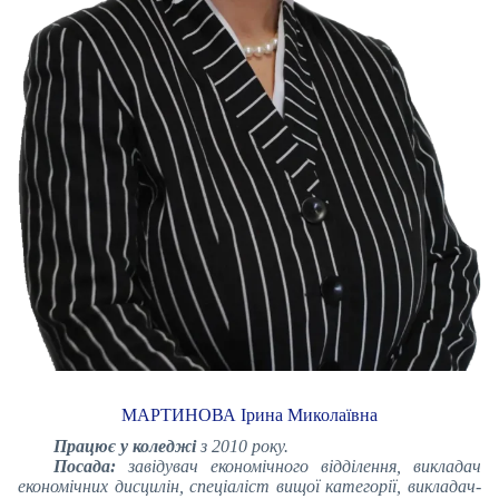
МАРТИНОВА Ірина Миколаївна
Працює у коледжі
з 2010 року.
Посада:
завідувач економічного відділення, викладач
економічних дисцилін, спеціаліст вищої категорії, викладач-