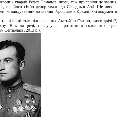
лковник гвардії Рефат Османов, якому теж присвоїли це звання
ись, що його сім’ю депортували до Середньої Азії. Ще двоє 
ні командуванням до звання Героя, але в Кремлі їхні документ
овій війні став підполковник Амет-Хан Султан, якого двічі (!
зу. Він, до речі, послугував прототипом головного геро
 Сеїтаблаєв, 2013 р.).