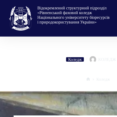
Перейти
до
Відокремлений структурний підрозділ
вмісту
«Рівненський фаховий коледж
Національного університету біоресурсів
і природокористування України»
Коледж
КОЛЕДЖ
18 травня – день пам’яті жертв геноциду кри
Коледж
Головна