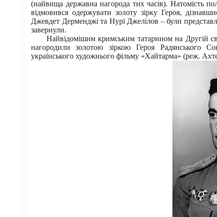
(найвища державна нагорода тих часів). Натомість по
відмовився одержувати золоту зірку Героя, дізнавш
Джевдет Дерменджі та Нурі Джелілов – були представле
завернули.
Найвідомішим кримським татарином на Другій світ
нагородили золотою зіркою Героя Радянського Сою
українського художнього фільму «Хайтарма» (реж. Ахтем