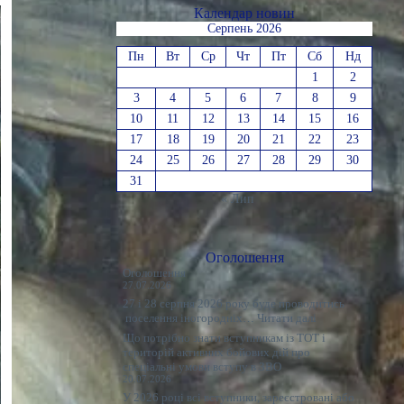
Календар новин
Серпень 2026
Пн
Вт
Ср
Чт
Пт
Сб
Нд
1
2
3
4
5
6
7
8
9
10
11
12
13
14
15
16
17
18
19
20
21
22
23
24
25
26
27
28
29
30
31
« Лип
Оголошення
Оголошення
27.07.2026
27 і 28 серпня 2026 року буде проводитись
:
поселення іногородніх…
Читати далі
Оголошення
Що потрібно знати вступникам із ТОТ і
територій активних бойових дій про
спеціальні умови вступу в ЗВО
20.07.2026
У 2026 році всі вступники, зареєстровані або