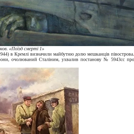
ов. «Поїзд смерті 1»
1944) в Кремлі визначили майбутню долю мешканців півострова
орони, очолюваний Сталіним, ухвалив постанову № 5943сс пр