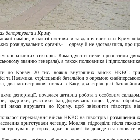
ах депортували з Криму
вжні наміри, в наказі поставили завдання очистити Крим «ві
ких розвідувальних органів» – одразу й не здогадаєшся, про щ
сім оперативних секторів. Командувати ними призначили дво
ійськовому званню генерала), а також полковника і підполковник
ути до Криму 20 тис. вояків внутрішніх військ НКВС: тр
аїсі та Нальчика, стрілецький батальйон з окремою снайперсько
а, два мотострілкові полки з Баку, два стрілецькі батальйон
ями депортації, почалася активна робота з особовим складом
ри, зрадники, учасники бандформувань тощо. Ідейна обробк
ний наказ вирушати до Криму, щоб звільнити півострів ві
 почалося перекидання військ НКВС на півострів і розміщення ї
населення приготували легенду. Мовляв, підрозділи після тяжки
ля тренувань у горах, адже невдовзі їм доведеться воювати 
я Державного комітету оборони щодо виселення всіх кримськи