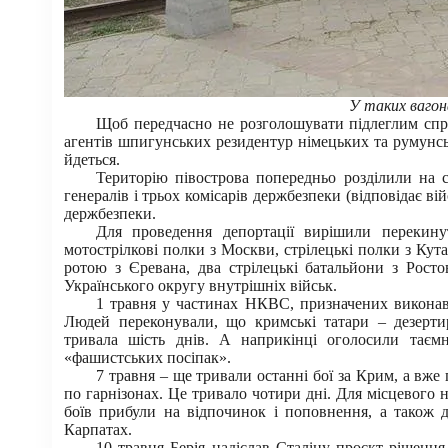
У таких вагон
Щоб передчасно не розголошувати підлеглим спра
агентів шпигунських резидентур німецьких та румунсь
йдеться.
Територію півострова попередньо розділили на 
генералів і трьох комісарів держбезпеки (відповідає в
держбезпеки.
Для проведення депортації вирішили перекин
мотострілкові полки з Москви, стрілецькі полки з Кут
ротою з Єревана, два стрілецькі батальйони з Ростов
Українського округу внутрішніх військ.
1 травня у частинах НКВС, призначених виконавц
Людей переконували, що кримські татари – дезерти
тривала шість днів. А наприкінці оголосили таєм
«фашистських посіпак».
7 травня – ще тривали останні бої за Крим, а вже
по гарнізонах. Це тривало чотири дні. Для місцевого 
боїв прибули на відпочинок і поповнення, а також д
Карпатах.
10 травня Берія надіслав Сталіну проєкт рішенн