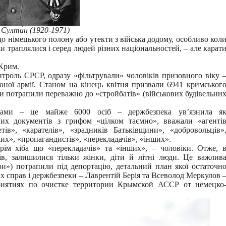
Султа́н (1920-1971)
до німецького полону або утекти з війська додому, особливо кол
ки траплялися і серед людей різних національностей, – але карат
 Крим.
нтроль СРСР, одразу «фільтрували» чоловіків призовного віку 
воної армії. Станом на кінець квітня призвали 6941 кримськог
ни потрапили переважно до «стройбатів» (військових будівельни
істами – це майже 6000 осіб – держбезпека ув’язнила я
них документів з грифом «цілком таємно», вважали «агенті
тів», «карателів», «зрадників Батьківщини», «добровольців»
ких», «пропагандистів», «перекладачів», «інших».
рім хіба що «перекладачів» та «інших», – чоловіки. Отже, 
тів, залишилися тільки жінки, діти й літні люди. Це важлив
ри») потрапили під депортацію, детальний план якої остаточн
х справ і держбезпеки – Лаврентій Берія та Всеволод Меркулов 
риятиях по очистке территории Крымской АССР от немецко