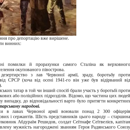
ання про депортацію вже вирішене.
ти винних:
ні помилки й прорахунки самого Сталіна як верховног
елення окупованого півострова.
дезертирство з лав Червоної армії, зраду, боротьбу прот
від СРСР (хоча від осені 1941-го він уже був відірваний ві
).
ських татар в той чи інший спосіб брали участь у боротьбі прот
ькових або поліційних підрозділів. Відомо, що частина цих люде
у випадку, до відповідальності варто було притягти конкретни
арському народові.
и в лавах Червоної армії воювали понад 2 300 офіцері
дових і сержантів. Шість представників цього народу – старшин
лковник Абдураїм Решидов, солдат Сеїтнафе Сеїтвелієв, капіта
явлену мужність нагороджені званням Героя Радянського Союз