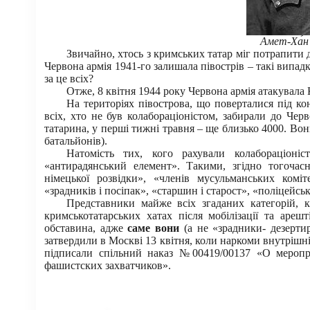
Амет-Ха́н 
Звичайно, хтось з кримських татар міг потрапити 
Червона армія 1941-го залишала півострів – такі випад
за це всіх?
Отже, 8 квітня 1944 року Червона армія атакувала
На територіях півострова, що поверталися під ко
всіх, хто не був колабораціоністом, забирали до Чер
татарина, у перші тижні травня – ще близько 4000. Во
батальйонів).
Натомість тих, кого рахували колабораціон
«антирадянський елемент». Такими, згідно тогочас
німецької розвідки», «членів мусульманських коміте
«зрадників і посіпак», «старшин і старост», «поліцейсь
Представники майже всіх згаданих категорій, к
кримськотатарських хатах після мобілізації та ареш
обставина, адже
саме вони
(а не «зрадники- дезерти
затвердили в Москві 13 квітня, коли наркоми внутрішні
підписали спільний наказ №00419/00137 «О мероп
фашистских захватчиков».