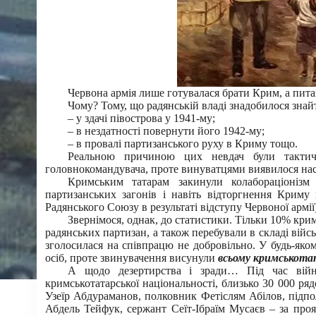
Червона армія лише готувалася брати Крим, а пит
Чому? Тому, що радянській владі знадобилося знай
– у здачі півострова у 1941-му;
– в нездатності повернути його 1942-му;
– в провалі партизанського руху в Криму тощо.
Реальною причиною цих невдач були тактич
головнокомандувача, проте винуватцями виявилося нас
Кримським татарам закинули колабораціонізм 
партизанських загонів і навіть відторгнення Криму 
Радянського Союзу в результаті відступу Червоної армії
Звернімося, однак, до статистики. Тільки 10% крим
радянських партизан, а також перебували в складі війс
зголосилася на співпрацю не добровільно. У будь-яком
осіб, проте звинувачення висунули
всьому кримськотат
А щодо дезертирства і зради… Під час війн
кримськотатарської національності, близько 30 000 ря
Узеїр Абдураманов, полковник Фетіслям Абілов, підпо
Абдель Тейфук, сержант Сеїт-Ібраїм Мусаєв – за про