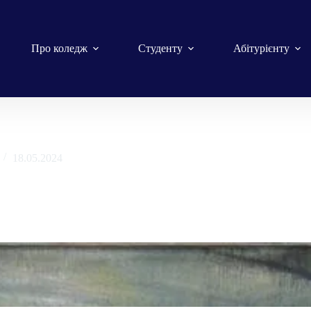
Про коледж
Студенту
Абітурієнту
18.05.2024
мськотатарського народу