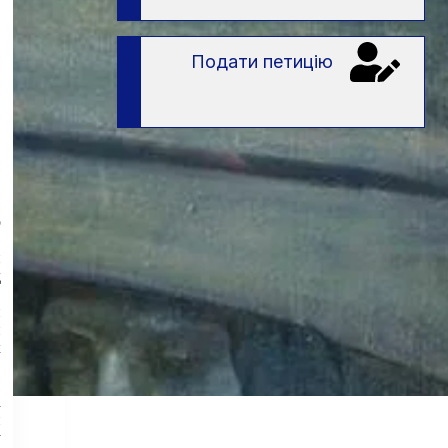
Подати петицію
о
и
д
и
й
х
в
а
н
у