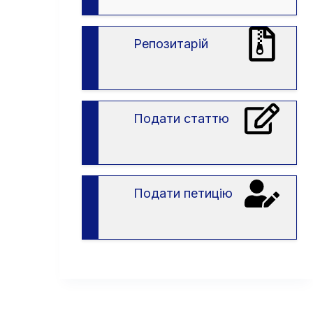
вступу
в
ЗВО
Репозитарій
Подати статтю
Подати петицію