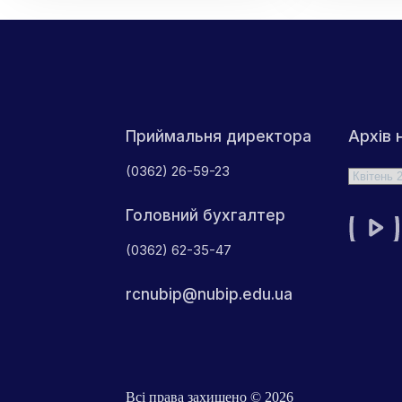
учасниками
Дня
ІТ-
пам’я
марафону-2026
про
у
Чорн
рамках
траг
проєкту
DUAHN2025-
2029
Архів 
Приймальня директора
(0362) 26-59-23
Архіви
Головний бухгалтер
(0362) 62-35-47
rcnubip@nubip.edu.ua
Всі права захищено © 2026