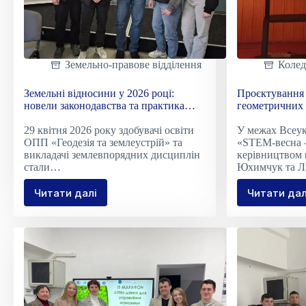
Земельно-правове відділення
Коле
Земельні відносини у 2026 році:
Проєктування 
новели законодавства та практика
геометричних
громад
29 квітня 2026 року здобувачі освіти
У межах Всеук
ОПП «Геодезія та землеустрій» та
«STEM-весна –
викладачі землевпорядних дисциплін
керівництвом 
стали…
Юхимчук та Л
Читати далі
Читати дал
Земельні
Проє
відносини
прос
у
заст
2026
геом
році:
моде
новели
у
законодавства
STE
та
практика