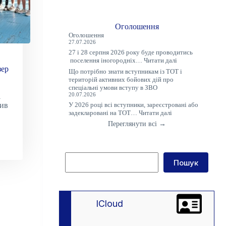
Оголошення
Оголошення
27.07.2026
27 і 28 серпня 2026 року буде проводитись
:
поселення іногородніх…
Читати далі
Оголошення
зер
Що потрібно знати вступникам із ТОТ і
територій активних бойових дій про
лу!
спеціальні умови вступу в ЗВО
і
20.07.2026
У 2026 році всі вступники, зареєстровані або
ив
:
задекларовані на ТОТ…
Читати далі
Що
Переглянути всі →
потрібно
знати
вступникам
із
Пошук
ТОТ
Пошук
і
територій
активних
бойових
дій
lCloud
про
спеціальні
умови