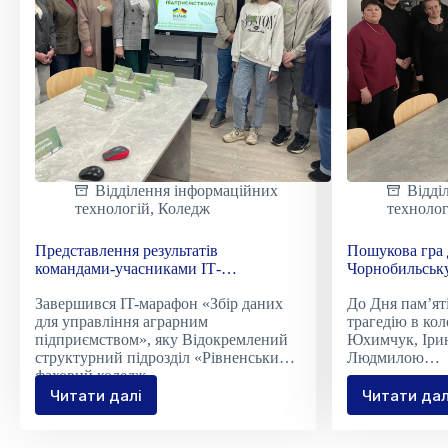
громад
Відділення інформаційних
Відді
технологій
,
Коледж
технолог
Представлення результатів
Пошукова гра 
командами-учасниками ІТ-
Чорнобильську
марафону-2026 у рамках проєкту
Завершився ІT-марафон «Збір даних
До Дня пам’ят
DUAHN2025-2029
для управління аграрним
трагедію в ко
підприємством», яку Відокремлений
Юхимчук, Іри
структурний підрозділ «Рівненський
Людмилою…
фаховий коледж…
Читати далі
Читати дал
Представлення
Пошу
результатів
гра
командами-
до