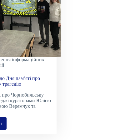
з
волейболу!
лення інформаційних
ій
до Дня пам’яті про
 трагедію
і про Чорнобильську
леджі кураторами Юлією
ною Веремчук та
і
кова