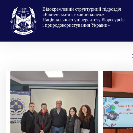
Перейти
до
Відокремлений структурний підрозділ
вмісту
«Рівненський фаховий коледж
Національного університету біоресурсів
і природокористування України»