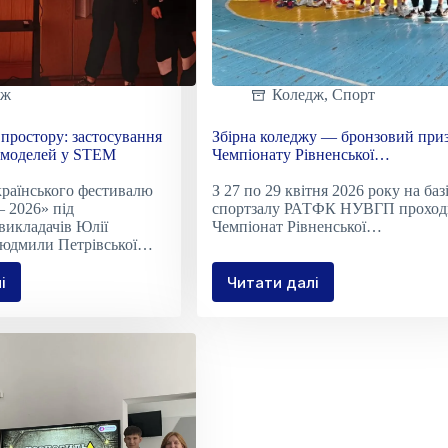
дж
Коледж
,
Спорт
простору: застосування
Збірна коледжу — бронзовий при
 моделей у STEM
Чемпіонату Рівненської
територіальної громади з волейбо
раїнського фестивалю
З 27 по 29 квітня 2026 року на баз
 2026» під
спортзалу РАТФК НУВГП проход
викладачів Юлії
Чемпіонат Рівненської…
юдмили Петрівської…
і
Читати далі
ктування
Збірна
тору:
коледжу
осування
—
етричних
бронзовий
лей
призер
Чемпіонату
M
Рівненської
територіальної
громади