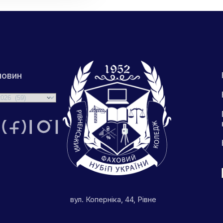
ті
обильську
едію
новин
вул. Коперніка, 44, Рівне