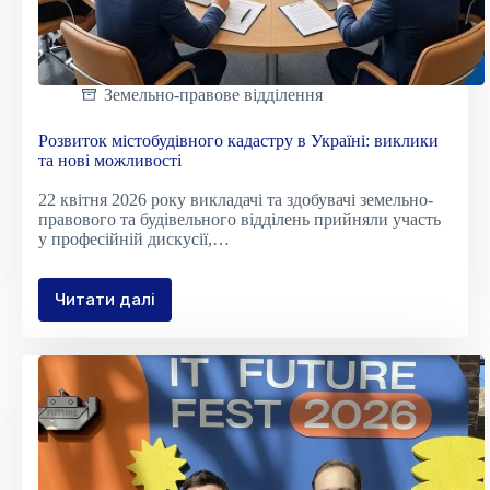
Земельно-правове відділення
Розвиток містобудівного кадастру в Україні: виклики
та нові можливості
22 квітня 2026 року викладачі та здобувачі земельно-
правового та будівельного відділень прийняли участь
у професійній дискусії,…
Читати далі
Розвиток
містобудівного
кадастру
в
Україні:
виклики
та
нові
можливості