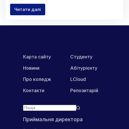
Читати далі
Викладачі
відділення
інформаційних
технологій
долучилися
до
IT
Future
Fest
Карта сайту
Студенту
2026
Новини
Абітурієнту
Про коледж
LCloud
Контакти
Репозитарій
Приймальня директора