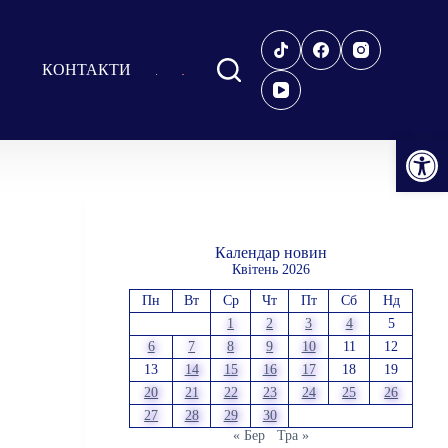
КОНТАКТИ
Відкрити Панель інструментів
Календар новин
Квітень 2026
Пн
Вт
Ср
Чт
Пт
Сб
Нд
1
2
3
4
5
6
7
8
9
10
11
12
13
14
15
16
17
18
19
20
21
22
23
24
25
26
27
28
29
30
« Бер
Тра »