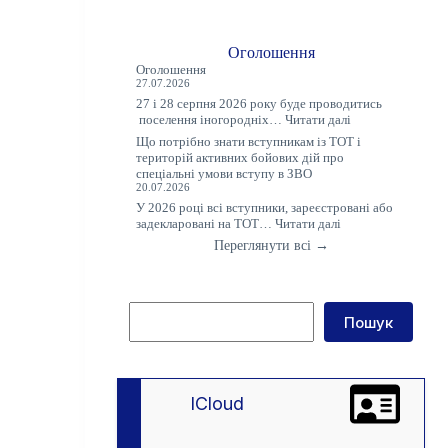
Оголошення
Оголошення
27.07.2026
27 і 28 серпня 2026 року буде проводитись
:
поселення іногородніх…
Читати далі
Оголошення
Що потрібно знати вступникам із ТОТ і
територій активних бойових дій про
спеціальні умови вступу в ЗВО
20.07.2026
У 2026 році всі вступники, зареєстровані або
:
задекларовані на ТОТ…
Читати далі
Що
Переглянути всі →
потрібно
знати
вступникам
із
Пошук
ТОТ
Пошук
і
територій
активних
бойових
дій
lCloud
про
спеціальні
умови