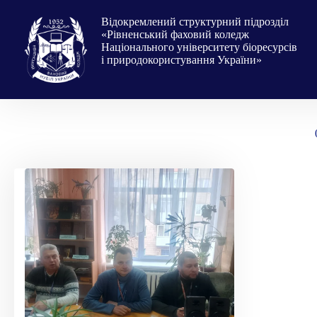
Перейти
до
Відокремлений структурний підрозділ
вмісту
«Рівненський фаховий коледж
Національного університету біоресурсів
і природокористування України»