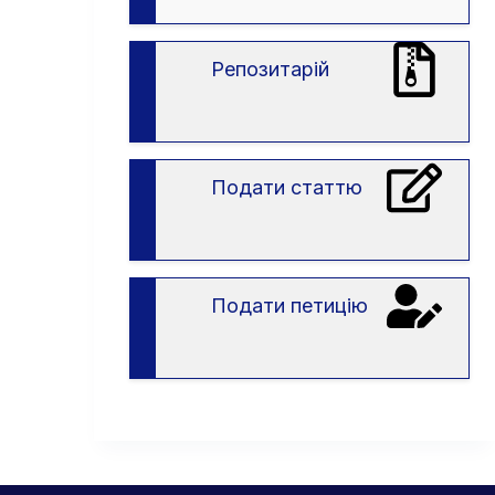
вступу
в
ЗВО
Репозитарій
Подати статтю
Подати петицію