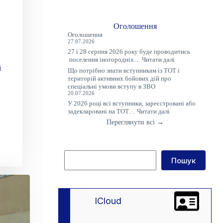
Оголошення
Оголошення
27.07.2026
27 і 28 серпня 2026 року буде проводитись
:
поселення іногородніх…
Читати далі
Оголошення
і
Що потрібно знати вступникам із ТОТ і
територій активних бойових дій про
спеціальні умови вступу в ЗВО
20.07.2026
У 2026 році всі вступники, зареєстровані або
:
задекларовані на ТОТ…
Читати далі
Що
Переглянути всі →
потрібно
знати
вступникам
із
Пошук
ТОТ
Пошук
і
територій
активних
бойових
дій
lCloud
про
спеціальні
умови