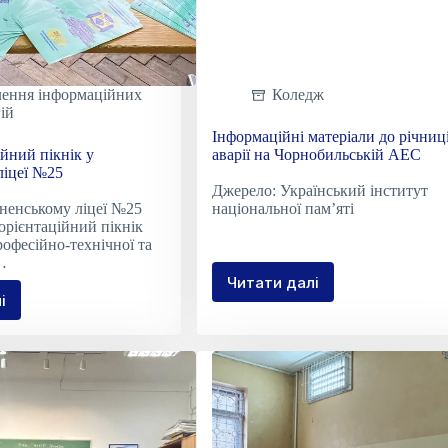
лення інформаційних
Коледж
ій
Інформаційні матеріали до річниц
йний пікнік у
аварії на Чорнобильській АЕС
ліцеї №25
Джерело: Український інститут
вненському ліцеї №25
національної пам’яті
орієнтаційний пікнік
рофесійно-технічної та
…
Читати далі
Інформаційні
і
орієнтаційний
матеріали
к
до
річниці
енському
аварії
на
Чорнобильській
АЕС