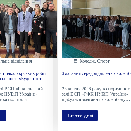
ельне відділення
Коледж
,
Спорт
ст бакалаврських робіт
Змагання серед відділень з волей
ціальності «Будівництво
женерія»
базі ВСП «Рівненський
23 квітня 2026 року в спортивном
дж НУБіП України»
залі ВСП «РФК НУБіП України»
ива подія для
відбулися змагання з волейболу…
і
Читати далі
шний
Змагання
ст
серед
лаврських
відділень