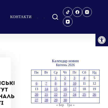
КОНТАКТИ
Відкрити Панель інструментів
Календар новин
Квітень 2026
Пн
Вт
Ср
Чт
Пт
Сб
Нд
1
2
3
4
5
6
7
8
9
10
11
12
13
14
15
16
17
18
19
20
21
22
23
24
25
26
27
28
29
30
« Бер
Тра »