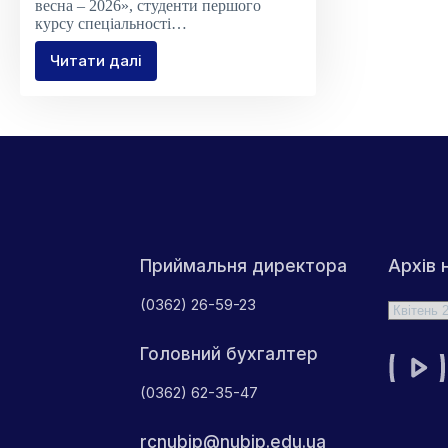
весна – 2026», студенти першого
курсу спеціальності…
Читати далі
STEM-
екскурсія
на
«Т-
Стиль»:
де
теорія
перетворюється
на
інновації
Архів 
Приймальня директора
(0362) 26-59-23
Архіви
Головний бухгалтер
(0362) 62-35-47
rcnubip@nubip.edu.ua