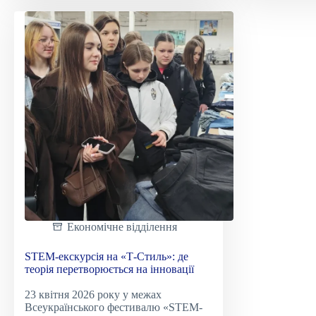
of
робіт
Shakespeare
студ
спец
«Буд
та
циві
інже
Економічне відділення
STEM-екскурсія на «Т-Стиль»: де
теорія перетворюється на інновації
23 квітня 2026 року у межах
Всеукраїнського фестивалю «STEM-