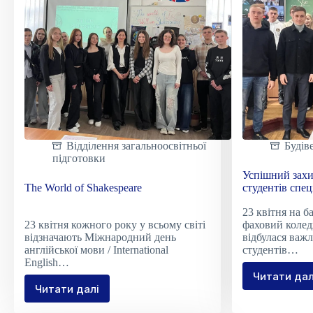
–
підсилюємо”
Відділення загальноосвітньої
Будів
підготовки
Успішний захи
The World of Shakespeare
студентів спе
та цивільна ін
23 квітня на 
23 квітня кожного року у всьому світі
фаховий коле
відзначають Міжнародний день
відбулася важл
англійської мови / International
студентів…
English…
Читати дал
Успі
Читати далі
The
захи
World
бака