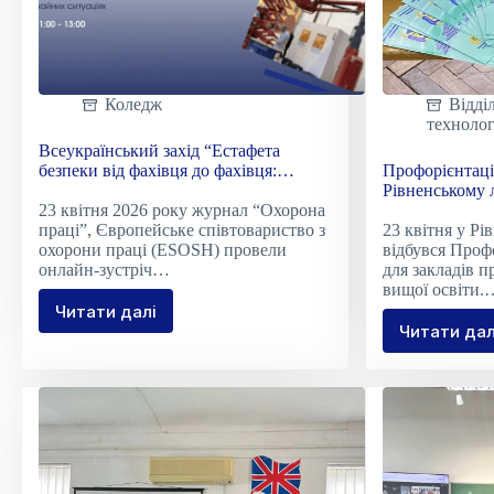
Коледж
Відді
технолог
Всеукраїнський захід “Естафета
безпеки від фахівця до фахівця:
Профорієнтаці
ділимося – підсилюємо”
Рівненському 
23 квітня 2026 року журнал “Охорона
праці”, Європейське співтовариство з
23 квітня у Рі
охорони праці (ESOSH) провели
відбувся Проф
онлайн-зустріч…
для закладів п
вищої освіти.
Читати далі
Всеукраїнський
Читати дал
Проф
захід
пікні
“Естафета
у
безпеки
Рівн
від
ліцеї
фахівця
№25
до
фахівця:
ділимося