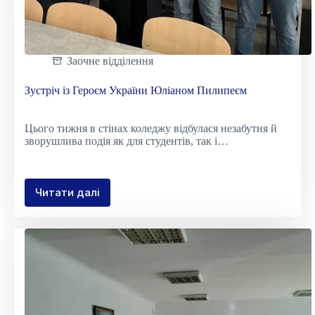
Заочне відділення
Зустріч із Героєм України Юліаном Пилипеєм
Цього тижня в стінах коледжу відбулася незабутня й
зворушлива подія як для студентів, так і…
Читати далі
Зустріч
із
Героєм
України
Юліаном
Пилипеєм