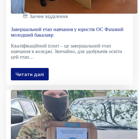
Заочне відділення
Завершальний етап навчання у юристів ОС Фаховий
молодший бакалавр
Кваліфікаційний іспит – це завершальний етап
навчання в коледжі. Звичайно, для здобувачів освіти
цей етап…
Читати далі
Завершальний
етап
навчання
у
юристів
ОС
Фаховий
молодший
бакалавр