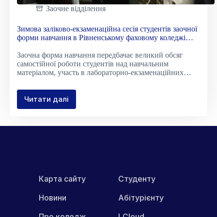
Заочне відділення
Зимова заліково-екзаменаційна сесія студентів заочної
форми навчання в Рівненському фаховому коледжі
НУБіП України
Заочна форма навчання передбачає великий обсяг
самостійної роботи студентів над навчальним
матеріалом, участь в лабораторно-екзаменаційних…
Читати далі
Зимова
заліково-
екзаменаційна
сесія
студентів
заочної
форми
навчання
в
Карта сайту
Студенту
Рівненському
фаховому
Новини
Абітурієнту
коледжі
НУБіП
Про коледж
LCloud