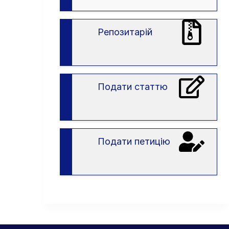
вступу
в
ЗВО
Репозитарій
Подати статтю
Подати петицію