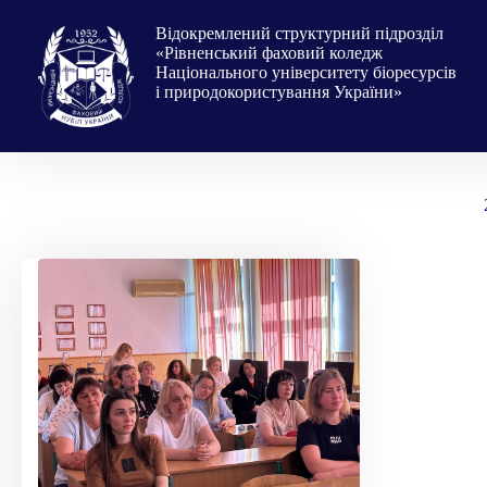
Перейти
до
Відокремлений структурний підрозділ
вмісту
«Рівненський фаховий коледж
Національного університету біоресурсів
і природокористування України»