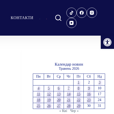
КОНТАКТИ
Відкрити Панель інструментів
Календар новин
Травень 2026
Пн
Вт
Ср
Чт
Пт
Сб
Нд
1
2
3
4
5
6
7
8
9
10
11
12
13
14
15
16
17
18
19
20
21
22
23
24
25
26
27
28
29
30
31
« Кві
Чер »