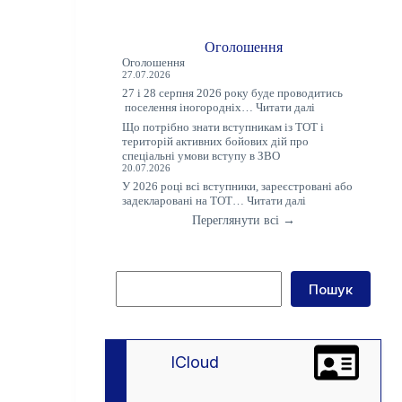
Оголошення
Оголошення
27.07.2026
27 і 28 серпня 2026 року буде проводитись
:
поселення іногородніх…
Читати далі
Оголошення
Що потрібно знати вступникам із ТОТ і
територій активних бойових дій про
спеціальні умови вступу в ЗВО
20.07.2026
У 2026 році всі вступники, зареєстровані або
:
задекларовані на ТОТ…
Читати далі
Що
Переглянути всі →
потрібно
знати
вступникам
із
Пошук
ТОТ
Пошук
і
територій
активних
бойових
дій
lCloud
про
спеціальні
умови