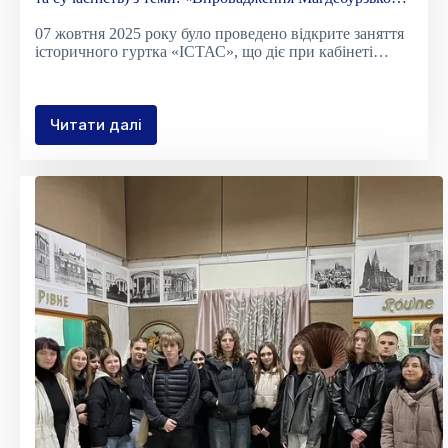
права на Волинських землях у XV-XVI ст.»
07 жовтня 2025 року було проведено відкрите заняття
історичного гуртка «ІСТАС», що діє при кабінеті…
Читати далі
Відкрите
засідання
історичного
гуртка
«Істас»
(Історія
та
сучасність)
з
теми:
«Впровадження
Магдебурзького
права
на
Волинських
землях
у