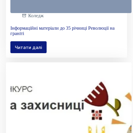
Коледж
Інформаційні матеріали до 35 річниці Революції на
граніті
Читати далі
Інформаційні
матеріали
до
35
річниці
Революції
на
граніті