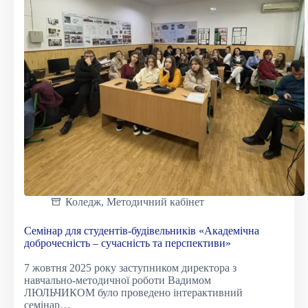
гармонізація
ринку
праці
та
ринку
освітянських
послуг»
Коледж
,
Методичний кабінет
Семінар для студентів-будівельників «Академічна
доброчесність – сучасність та перспективи»
7 жовтня 2025 року заступником директора з
навчально-методичної роботи Вадимом
ЛЮЛЬЧИКОМ було проведено інтерактивний
семінар…