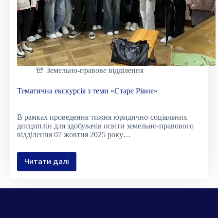
XV-
XVI
ст.»
Земельно-правове відділення
Тематична екскурсія з теми «Старе Рівне»
В рамках проведення тижня юридично-соціальних
дисциплін для здобувачів освіти земельно-правового
відділення 07 жовтня 2025 року…
Читати далі
Тематична
екскурсія
з
теми
«Старе
Рівне»