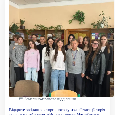
та
захисниці
України»
Земельно-правове відділення
Відкрите засідання історичного гуртка «Істас» (Історія
та сучасність) з теми: «Впровадження Магдебурзького