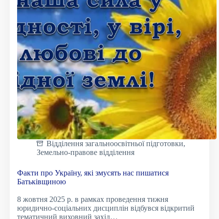
Театр
і
пам’ять:
«Пілот
і
маленький
принц»
Відділення загальноосвітньої підготовки
,
Земельно-правове відділення
Факти про Україну, які змусять нас пишатися
Батьківщиною
8 жовтня 2025 р. в рамках проведення тижня
юридично-соціальних дисциплін відбувся відкритий
тематичний виховний захід…