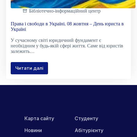
Бібліотечно-інформаційний центр
Права і свободи в Україні. 08 жовтня – День юриста в
Україні
У сучасному світі юридичний фундамент є
необхідним у будь-якій сфері життя. Саме від юристів
залежить…
Читати далі
Права
і
свободи
в
Україні.
08
жовтня
–
День
Карта сайту
Студенту
юриста
в
Новини
Абітурієнту
Україні