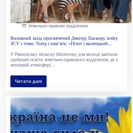
Земельно-правове відділення
Виховний захід присвячений Дмитру Паскору, воїну
ЗСУ з теми: Театр і пам’ять: «Пілот і маленький
принц»
У Рівненську обласну бібліотеку для молоді завітали
здобувачі освіти земельно-правового відділення, де у
затишній атмосфері…
Читати далі
Виховний
захід
присвячений
Дмитру
Паскору,
воїну
ЗСУ
з
теми: