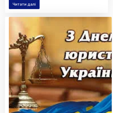
Читати далі
Зустріч
студентів
із
представниками
мережі
«СІМ23»/«Сімі»:
співпраця
заради
майбутнього