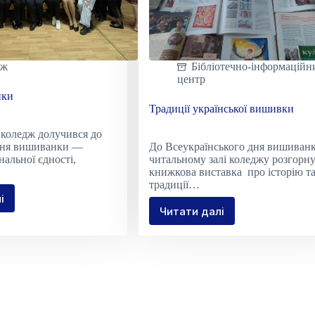
дж
Бібліотечно-інформаційн
центр
нки
Традиції української вишивки
 коледж долучився до
Дня вишиванки —
До Всеукраїнського дня вишиванк
нальної єдності,
читальному залі коледжу розгорну
книжкова виставка про історію т
традиції…
і
Читати далі
Традиції
ванки
української
вишивки