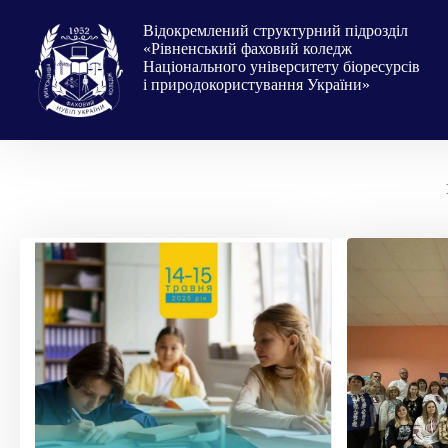
Перейти
до
Відокремлений структурний підрозділ
вмісту
«Рівненський фаховий коледж
Національного університету біоресурсів
і природокористування України»