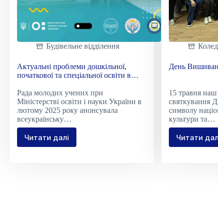
Будівельне відділення
Коле
Актуальні проблеми дошкільної,
День Вишива
початкової та спеціальної освіти в
умовах кризових викликів суспільства
Рада молодих учених при
15 травня наш
Міністерстві освіти і науки України в
святкування 
лютому 2025 року анонсувала
символу націо
всеукраїнську…
культури та…
Читати далі
Читати дал
Актуальні
День
проблеми
Виши
дошкільної,
початкової
та
спеціальної
освіти
в
умовах