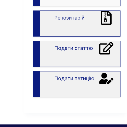
вступу
в
ЗВО
Репозитарій
Подати статтю
Подати петицію