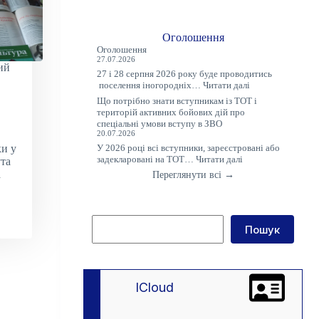
Оголошення
Оголошення
27.07.2026
ий
27 і 28 серпня 2026 року буде проводитись
:
поселення іногородніх…
Читати далі
Оголошення
Що потрібно знати вступникам із ТОТ і
територій активних бойових дій про
спеціальні умови вступу в ЗВО
20.07.2026
У 2026 році всі вступники, зареєстровані або
и у
:
задекларовані на ТОТ…
Читати далі
та
Що
а
Переглянути всі →
потрібно
знати
вступникам
із
Пошук
ТОТ
Пошук
і
територій
активних
бойових
дій
lCloud
про
спеціальні
умови