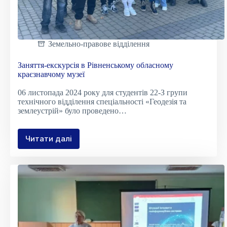
Земельно-правове відділення
Заняття-екскурсія в Рівненському обласному
краєзнавчому музеї
06 листопада 2024 року для студентів 22-З групи
технічного відділення спеціальності «Геодезія та
землеустрій» було проведено…
Читати далі
Заняття-
екскурсія
в
Рівненському
обласному
краєзнавчому
музеї