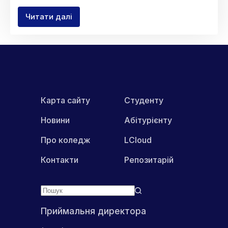
Читати далі
«Штучний
інтернет
в
геоінформаційних
системах»
Гостьова
лекція
з
предмета
Карта сайту
Студенту
«Технології»
Новини
Абітурієнту
Про коледж
LCloud
Контакти
Репозитарій
Приймальня директора