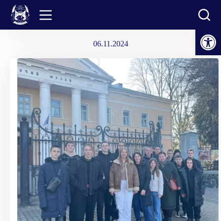
Перейти
до
вмісту
Відкрити Панель інструментів
06.11.2024