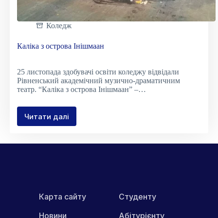
Коледж
Каліка з острова Інішмаан
25 листопада здобувачі освіти коледжу відвідали
Рівненський академічний музично-драматичним
театр. “Каліка з острова Інішмаан” –…
Читати далі
Каліка
з
острова
Інішмаан
Карта сайту
Студенту
Новини
Абітурієнту