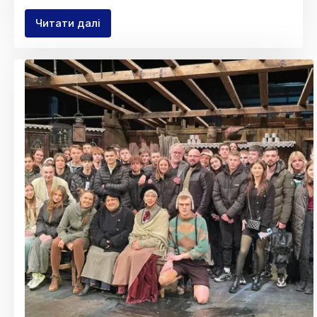
Читати далі
Разом
до
перемоги