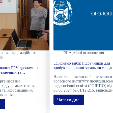
лення інформаційних
Архівні оголошення
ій
Здійснено вибір підручників для
ування FPV дронами на
здобувачів повної загальної середн
Безпечний та
освіти і педагогічних працівників
На виконання листа Рівненського
дхід
організовано
обласного інституту післядиплом
ахід у рамках тижня
педагогічної освіти (РОІППО) від
 та інформаційних
06.03.2024 № 01/12-216, відповід
навчання…
Читати далі
Здійснено
і
ання
вибір
вання
підручників