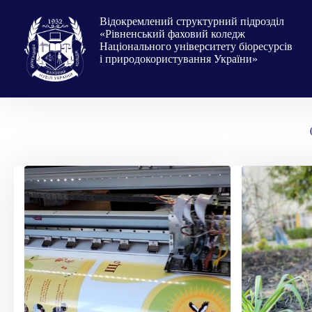
Перейти
до
Відокремлений структурний підрозділ
вмісту
«Рівненський фаховий коледж
Національного університету біоресурсів
і природокористування України»