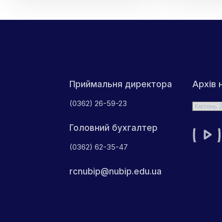
година:
FPV
«Національне
дрон
самовизначення:
на
розвінчання
симу
російських
Безп
міфів
та
про
ефек
Україну»
підхі
Архів 
Приймальня директора
(0362) 26-59-23
Архіви
Головний бухгалтер
(0362) 62-35-47
rcnubip@nubip.edu.ua