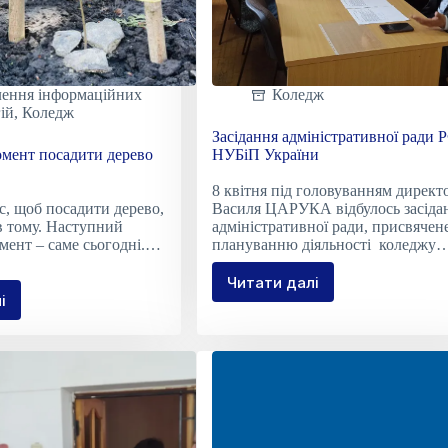
лення інформаційних
Коледж
ій
,
Коледж
Засідання адміністративної ради
мент посадити дерево
НУБіП України
8 квітня під головуванням директ
, щоб посадити дерево,
Василя ЦАРУКА відбулось засіда
в тому. Наступний
адміністративної ради, присвячен
ент – саме сьогодні.…
плануванню діяльності коледжу
Читати далі
Засідання
і
ращий
адміністративної
нт
ради
дити
РФК
во
НУБіП
України
одні