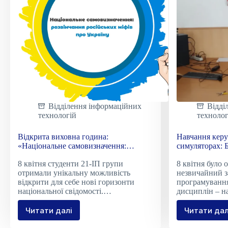
Відділення інформаційних
Відді
технологій
технолог
Відкрита виховна година:
Навчання кер
«Національне самовизначення:
симуляторах: 
розвінчання російських міфів про
ефективний пі
8 квітня студенти 21-ІП групи
8 квітня було 
Україну»
отримали унікальну можливість
незвичайний з
відкрити для себе нові горизонти
програмування
національної свідомості.…
дисциплін – 
Читати далі
Читати дал
Відкрита
Навч
виховна
керу