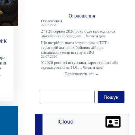
Оголошення
Оголошення
27.07.2026
27 і 28 серпня 2026 року буде проводитись
:
поселення іногородніх…
Читати далі
Оголошення
 РФК
Що потрібно знати вступникам із ТОТ і
територій активних бойових дій про
спеціальні умови вступу в ЗВО
ора
20.07.2026
У 2026 році всі вступники, зареєстровані або
ння
:
задекларовані на ТОТ…
Читати далі
е
Що
…
Переглянути всі →
потрібно
знати
вступникам
із
Пошук
ТОТ
Пошук
і
територій
активних
бойових
дій
lCloud
про
спеціальні
умови