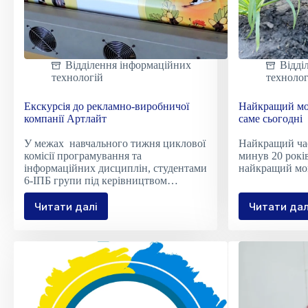
Відділення інформаційних
Відді
технологій
технолог
Екскурсія до рекламно-виробничої
Найкращий мо
компанії Артлайт
саме сьогодні
У межах навчального тижня циклової
Найкращий час
комісії програмування та
минув 20 рокі
інформаційних дисциплін, студентами
найкращий мом
6-ІПБ групи під керівництвом…
Читати далі
Читати дал
Екскурсія
Найк
до
моме
рекламно-
поса
виробничої
дере
компанії
саме
Артлайт
сьог